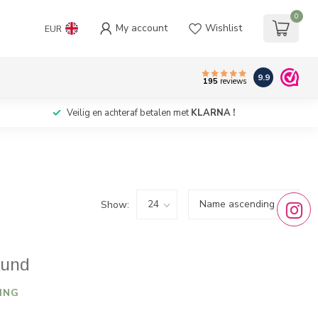
0
My account
Wishlist
EUR
9.9
195
reviews
Veilig en achteraf betalen met
KLARNA !
Show:
ound
ING