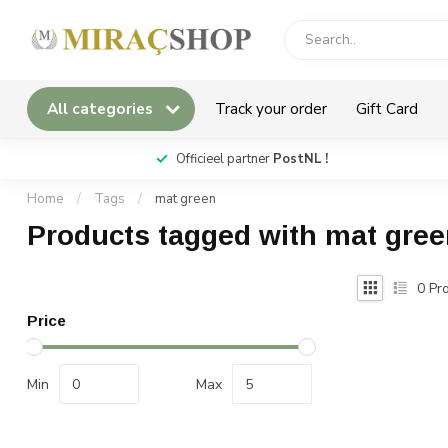
All categories
Track your order
Gift Card
*
Officieel partner
PostNL !
Home
/
Tags
/
mat green
Products tagged with mat gre
0
Pro
Price
Min
Max