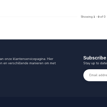
Showing
1
-
0
of 0
Subscribe 
an onze klantenservicepagina. Hier
Stay up to date
en en verschillende manieren om met