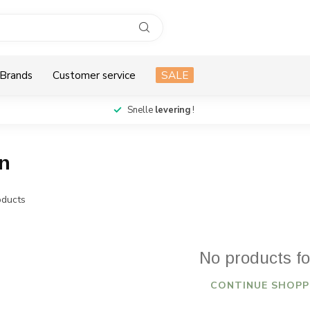
Brands
Customer service
SALE
Snelle
levering
!
en
ducts
No products f
CONTINUE SHOPP