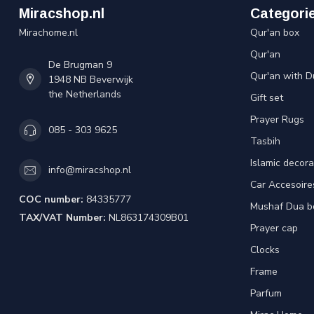
Miracshop.nl
Categori
Mirachome.nl
Qur'an box
Qur'an
De Brugman 9
Qur'an with D
1948 NB Beverwijk
the Netherlands
Gift set
Prayer Rugs
085 - 303 9625
Tasbih
Islamic decora
info@miracshop.nl
Car Accesoire
COC number:
84335777
Mushaf Dua b
TAX/VAT Number:
NL863174309B01
Prayer cap
Clocks
Frame
Parfum