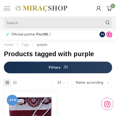
0
MENU
Officieel partner
PostNL !
Snelle
lev
9.9
Home
/
Tags
/
purple
Products tagged with purple
Filters
-40%