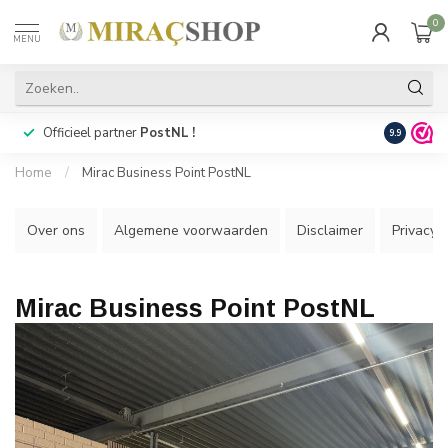
0
MENU
Officieel partner
PostNL !
Snelle
lev
9.9
Home
/
Mirac Business Point PostNL
Over ons
Algemene voorwaarden
Disclaimer
Privacy P
Mirac Business Point PostNL