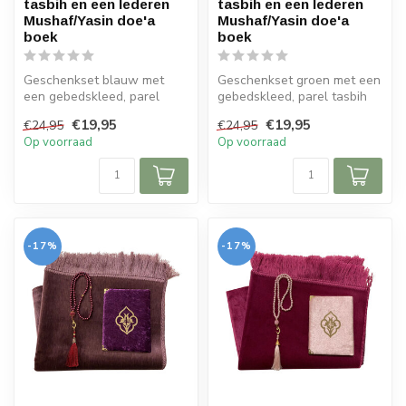
tasbih en een lederen
tasbih en een lederen
Mushaf/Yasin doe'a
Mushaf/Yasin doe'a
boek
boek
Geschenkset blauw met
Geschenkset groen met een
een gebedskleed, parel
gebedskleed, parel tasbih
tasbih en een lederen
en een lederen
€19,95
€19,95
€24,95
€24,95
Mushaf/Yasin ...
Mushaf/Yasin ...
Op voorraad
Op voorraad
-17%
-17%