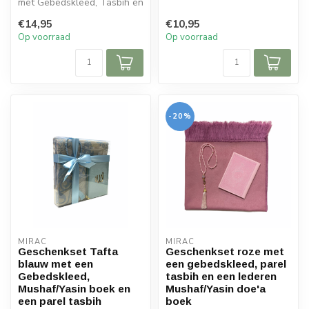
met Gebedskleed, Tasbih en
Mushaf / Dua boek
Mushaf / Dua boek
€14,95
€10,95
Op voorraad
Op voorraad
-20%
MIRAC
MIRAC
Geschenkset Tafta
Geschenkset roze met
blauw met een
een gebedskleed, parel
Gebedskleed,
tasbih en een lederen
Mushaf/Yasin boek en
Mushaf/Yasin doe'a
een parel tasbih
boek