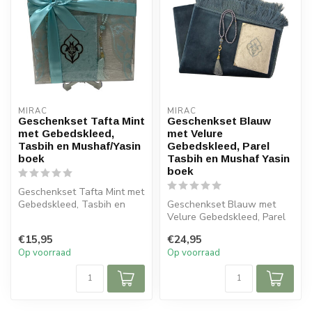
MIRAC
MIRAC
Geschenkset Tafta Mint
Geschenkset Blauw
met Gebedskleed,
met Velure
Tasbih en Mushaf/Yasin
Gebedskleed, Parel
boek
Tasbih en Mushaf Yasin
boek
Geschenkset Tafta Mint met
Gebedskleed, Tasbih en
Geschenkset Blauw met
Mushaf/Yasin boek
Velure Gebedskleed, Parel
Tasbih en Mushaf Yasin
€15,95
€24,95
boek Afm...
Op voorraad
Op voorraad