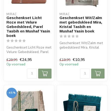
MIRAC
MIRAC
Geschenkset Licht
Geschenkset Wit/Zalm
Roze met Velure
met gebedskleed Mira,
Gebedskleed, Parel
Kristal Tasbih en
Tasbih en Mushaf Yasin
Mushaf Yasin boek
boek
Geschenkset Wit/Zalm met
Geschenkset Licht Roze met
gebedskleed Mira, Kristal
Velure Gebedskleed, Parel
Tasbih en Mushaf Yasin
Tasbih en Mushaf Yasin
boek
€24,95
€10,95
€29,95
€19,95
boek...
Op voorraad
Op voorraad
-45%