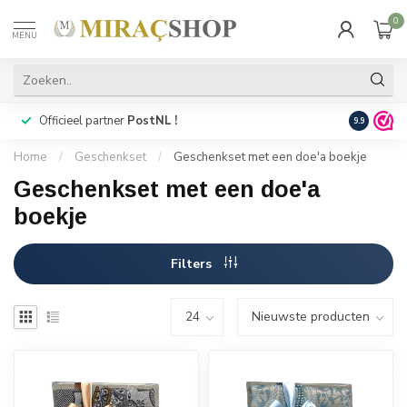
0
MENU
Officieel partner
PostNL !
Snelle
lev
9.9
Home
/
Geschenkset
/
Geschenkset met een doe'a boekje
Geschenkset met een doe'a
boekje
Filters