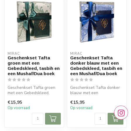
MIRAC
MIRAC
Geschenkset Tafta
Geschenkset Tafta
groen met een
donker blauw met een
Gebedskleed, tasbih en
Gebedskleed, tasbih en
een Mushaf/Dua boek
een Mushaf/Dua boek
Geschenkset Tafta groen
Geschenkset Tafta donker
met een Gebedskleed,
blauw met een
tasbih en een Mushaf/Dua
Gebedskleed, tasbih en een
€15,95
€15,95
boek
Mushaf/Dua boe...
Op voorraad
Op voorraad
Afme...