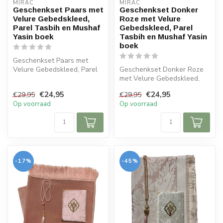
MIRAC
MIRAC
Geschenkset Paars met
Geschenkset Donker
Velure Gebedskleed,
Roze met Velure
Parel Tasbih en Mushaf
Gebedskleed, Parel
Yasin boek
Tasbih en Mushaf Yasin
boek
Geschenkset Paars met
Velure Gebedskleed, Parel
Geschenkset Donker Roze
Tasbih en Mushaf Yasin
met Velure Gebedskleed,
boek
Parel Tasbih en Mushaf
€24,95
€24,95
€29,95
€29,95
G...
Yasin boe...
Op voorraad
Op voorraad
-17%
-45%