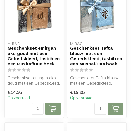
MIRAC
MIRAC
Geschenkset emirgan
Geschenkset Tafta
eko goud met een
blauw met een
Gebedskleed, tasbih en
Gebedskleed, tasbih en
een Mushaf/Dua boek
een Mushaf/Dua boek
Geschenkset emirgan eko
Geschenkset Tafta blauw
goud met een Gebedskleed,
met een Gebedskleed,
tasbih en een Mushaf/Dua
tasbih en een Mushaf/Dua
€14,95
€15,95
boek ...
boek
Op voorraad
Op voorraad
Afme...