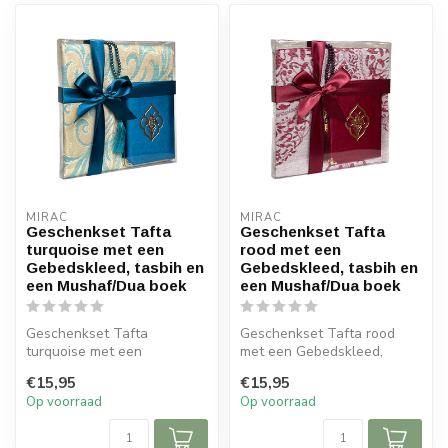
MIRAC
MIRAC
Geschenkset Tafta
Geschenkset Tafta
turquoise met een
rood met een
Gebedskleed, tasbih en
Gebedskleed, tasbih en
een Mushaf/Dua boek
een Mushaf/Dua boek
Geschenkset Tafta
Geschenkset Tafta rood
turquoise met een
met een Gebedskleed,
Gebedskleed, tasbih en een
tasbih en een Mushaf/Dua
€15,95
€15,95
Mushaf/Dua boek
boek
Op voorraad
Op voorraad
...
Afme...