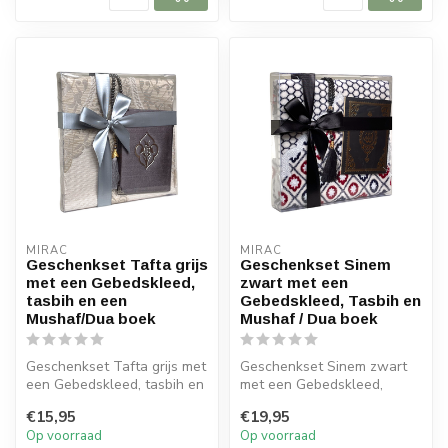
MIRAC
MIRAC
Geschenkset Tafta grijs
Geschenkset Sinem
met een Gebedskleed,
zwart met een
tasbih en een
Gebedskleed, Tasbih en
Mushaf/Dua boek
Mushaf / Dua boek
Geschenkset Tafta grijs met
Geschenkset Sinem zwart
een Gebedskleed, tasbih en
met een Gebedskleed,
een Mushaf/Dua boek
Tasbih en Mushaf / Dua
€15,95
€19,95
Afme...
boek
Op voorraad
Op voorraad
Afmet...