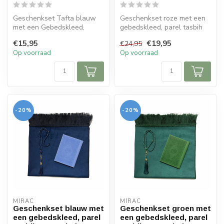
Geschenkset Tafta blauw
Geschenkset roze met een
met een Gebedskleed,
gebedskleed, parel tasbih
Mushaf/Yasin boek en een
en een lederen
€15,95
€19,95
€24,95
parel tasb...
Mushaf/Yasin d...
Op voorraad
Op voorraad
-20%
-20%
MIRAC
MIRAC
Geschenkset blauw met
Geschenkset groen met
een gebedskleed, parel
een gebedskleed, parel