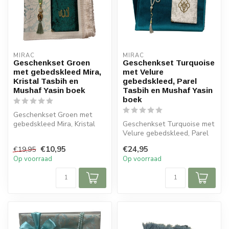
MIRAC
MIRAC
Geschenkset Groen
Geschenkset Turquoise
met gebedskleed Mira,
met Velure
Kristal Tasbih en
gebedskleed, Parel
Mushaf Yasin boek
Tasbih en Mushaf Yasin
boek
Geschenkset Groen met
gebedskleed Mira, Kristal
Geschenkset Turquoise met
Tasbih en Mushaf Yasin
Velure gebedskleed, Parel
boek
Tasbih en Mushaf Yasin
€10,95
€24,95
€19,95
boek ...
Op voorraad
Op voorraad