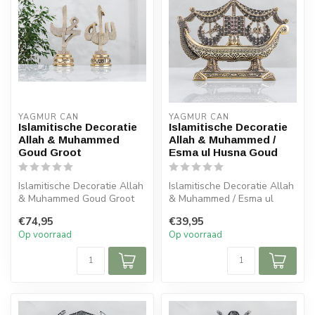
YAGMUR CAN
YAGMUR CAN
Islamitische Decoratie
Islamitische Decoratie
Allah & Muhammed
Allah & Muhammed /
Goud Groot
Esma ul Husna Goud
Islamitische Decoratie Allah
Islamitische Decoratie Allah
& Muhammed Goud Groot
& Muhammed / Esma ul
Afmeting: 16x32 cm
Husna Goud
€74,95
€39,95
Op voorraad
Op voorraad
Afmeting: 26x33 ...