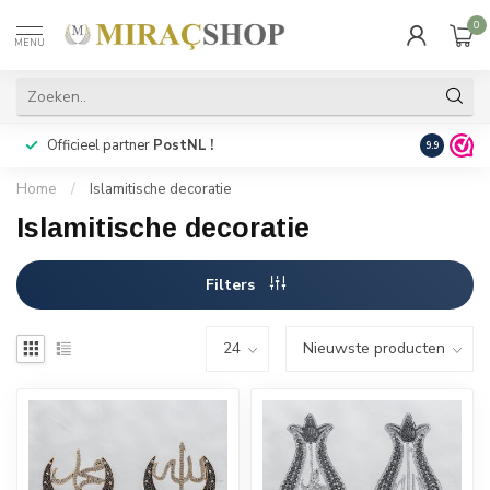
0
MENU
Officieel partner
PostNL !
Snelle
lev
9.9
Home
/
Islamitische decoratie
Islamitische decoratie
Filters