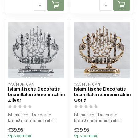
YAGMUR CAN
YAGMUR CAN
Islamitische Decoratie
Islamitische Decoratie
bismillahirrahmanirrahim
bismillahirrahmanirrahim
Zilver
Goud
Islamitische Decoratie
Islamitische Decoratie
bismillahirrahmanirrahim
bismillahirrahmanirrahim
Zilver
Goud
€39,95
€39,95
Afmeting: 30 cm
Afmeting: 30 cm
Op voorraad
Op voorraad