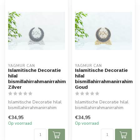
YAGMUR CAN
YAGMUR CAN
Islamitische Decoratie
Islamitische Decoratie
hilal
hilal
bismillahirrahmanirrahim
bismillahirrahmanirrahim
Zilver
Goud
Islamitische Decoratie hilal
Islamitische Decoratie hilal
bismillahirrahmanirrahim
bismillahirrahmanirrahim
Zilver
Goud
€34,95
€34,95
Afmeting: 22x22 cm
Afmeting: 22x22 cm
Op voorraad
Op voorraad