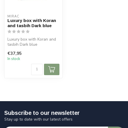
MIRAC
Luxury box with Koran
and tasbih Dark blue
Luxury box with Koran and
tasbih Dark blue
€37,95
Size box: 23x25 cm (lxb)
In stock
Size Kor...
Subscribe to our newsletter
Stay up to date with our latest offers