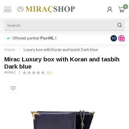
0
MENU
Officieel partner
PostNL !
Snelle
lev
9.9
Home
/
Luxury box with Koran and tasbih Dark blue
Mirac Luxury box with Koran and tasbih
Dark blue
(0)
MIRAC