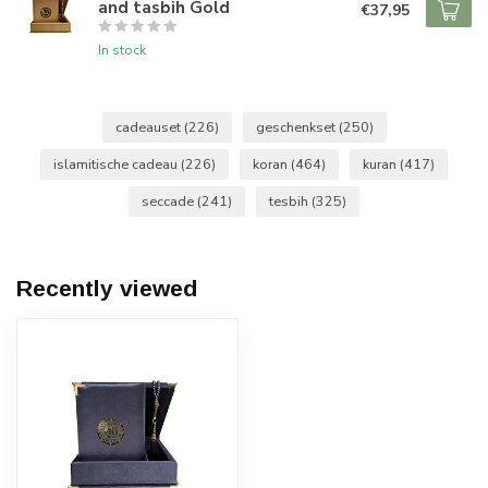
and tasbih Gold
€37,95
In stock
cadeauset
(226)
geschenkset
(250)
islamitische cadeau
(226)
koran
(464)
kuran
(417)
seccade
(241)
tesbih
(325)
Recently viewed