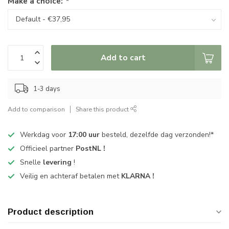
Make a choice:
*
Add to cart
1-3 days
Add to comparison
Share this product
Werkdag voor
17:00 uur
besteld, dezelfde dag verzonden!*
Officieel partner
PostNL !
Snelle
levering
!
Veilig en achteraf betalen met
KLARNA !
Product description