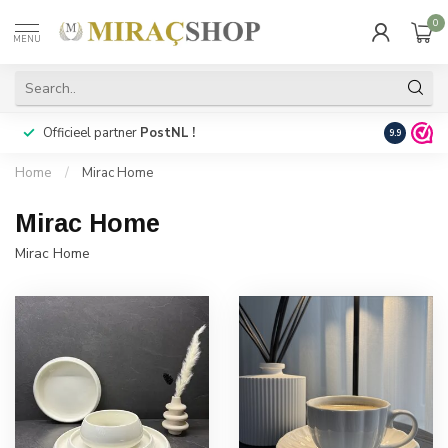
0
MENU
Officieel partner
PostNL !
Snelle
lev
9.9
Home
/
Mirac Home
Mirac Home
Mirac Home