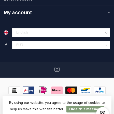
My account
€
By using our website, you agree to the usage of cookies to
help us make this website better.
Hide this message
© Copyright 2026 Miracshop.nl
- Powered by
Lightspeed
- Theme