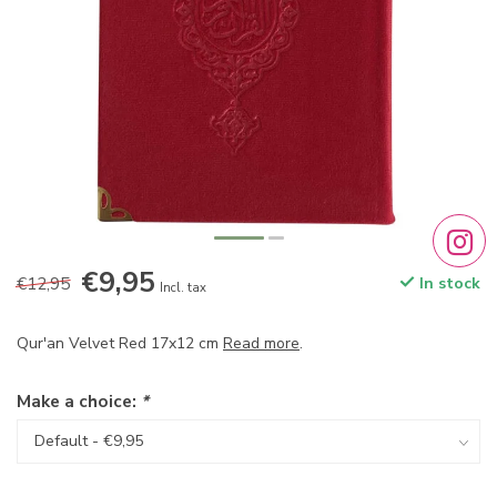
€9,95
€12,95
In stock
Incl. tax
Qur'an Velvet Red 17x12 cm
Read more
.
Make a choice:
*