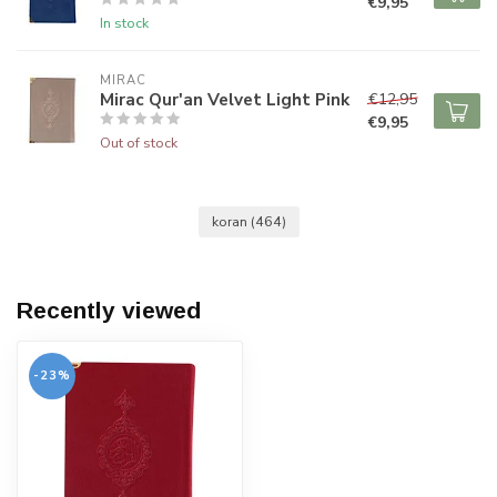
€9,95
In stock
MIRAC
Mirac Qur'an Velvet Light Pink
€12,95
€9,95
Out of stock
koran
(464)
Recently viewed
-23%