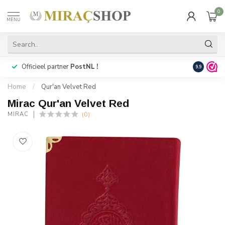
0
MENU
Officieel partner
PostNL !
Snelle
lev
9.9
Home
/
Qur'an Velvet Red
Mirac Qur'an Velvet Red
(0)
MIRAC