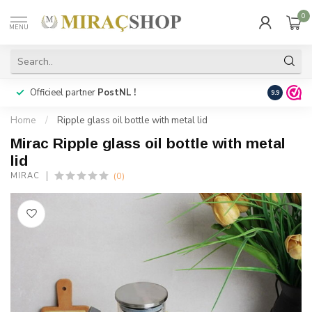
0
MENU
Officieel partner
PostNL !
Snelle
lev
9.9
Home
/
Ripple glass oil bottle with metal lid
Mirac Ripple glass oil bottle with metal
lid
(0)
MIRAC