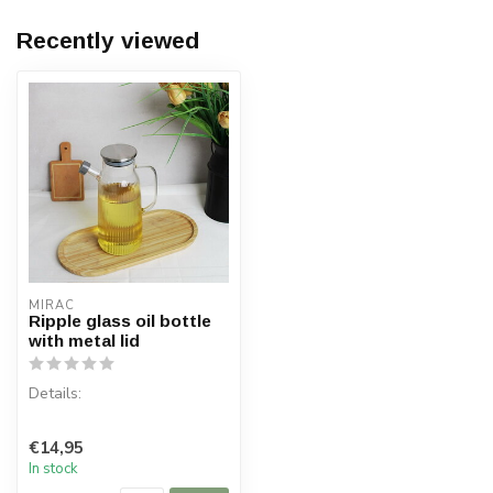
Recently viewed
MIRAC
Ripple glass oil bottle
with metal lid
Details:
Content per box: 1
€14,95
Content: 1000 ml
In stock
Material: Glass