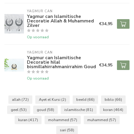
YAGMUR CAN
Yagmur can Islamitische
Decoratie Allah & Muhammed
€34,95
Zilver
Op voorraad
YAGMUR CAN
Yagmur can Islamitische
Decoratie hilal
€34,95
bismillahirrahmanirrahim Goud
Op voorraad
allah
(72)
Ayet el Kursi
(2)
beeld
(66)
biblo
(66)
geel
(53)
goud
(58)
islamitische
(81)
koran
(464)
kuran
(417)
mohammed
(57)
muhammed
(57)
sari
(58)