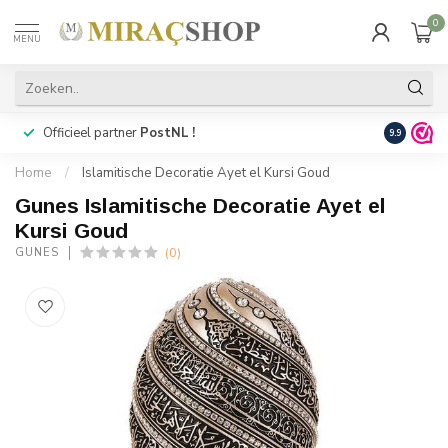
0
MENU
Officieel partner
PostNL !
Snelle
lev
9.9
Home
/
Islamitische Decoratie Ayet el Kursi Goud
Gunes Islamitische Decoratie Ayet el
Kursi Goud
(0)
GUNES