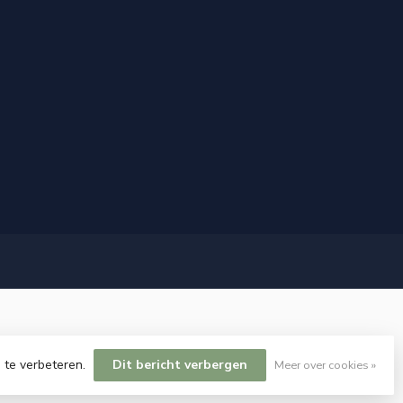
 te verbeteren.
Dit bericht verbergen
Meer over cookies »
elopment