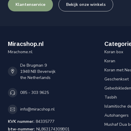
Klantenservice
Bekijk onze winkels
Miracshop.nl
Categori
Mirachome.nl
Koran box
Koran
De Brugman 9
Koran met Ned
1948 NB Beverwijk
the Netherlands
Geschenkset
Gebedsklede
085 - 303 9625
Tasbih
Islamitische d
info@miracshop.nl
Autohangers
KVK nummer:
84335777
Mushaf Dua b
btw-nummer:
NL863174309B01