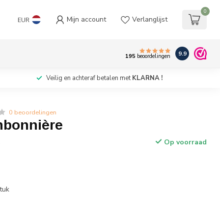
0
Mijn account
Verlanglijst
EUR
9.9
195
beoordelingen
Veilig en achteraf betalen met
KLARNA !
0 beoordelingen
nbonnière
Op voorraad
w
tuk