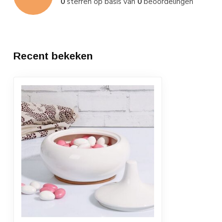
0
sterren op basis van
0
beoordelingen
Recent bekeken