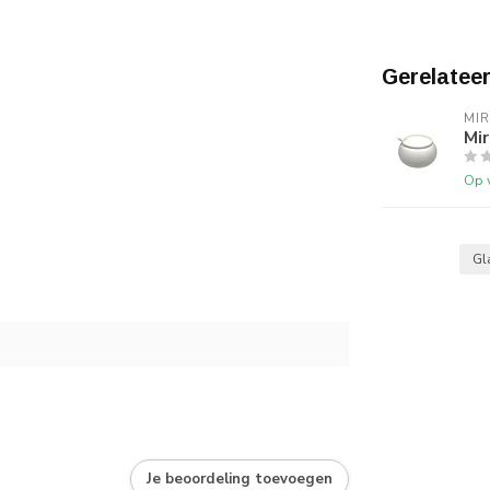
Gerelatee
MI
Mir
Op 
Gl
Je beoordeling toevoegen