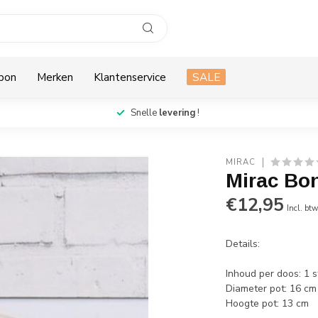
bon
Merken
Klantenservice
SALE
Snelle
levering
!
MIRAC
Mirac Bo
€12,95
Incl. bt
Details:
Inhoud per doos: 1 s
Diameter pot: 16 cm
Hoogte pot: 13 cm