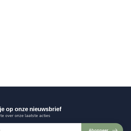
je op onze nieuwsbrief
gte over onze laatste acties
Abonneer