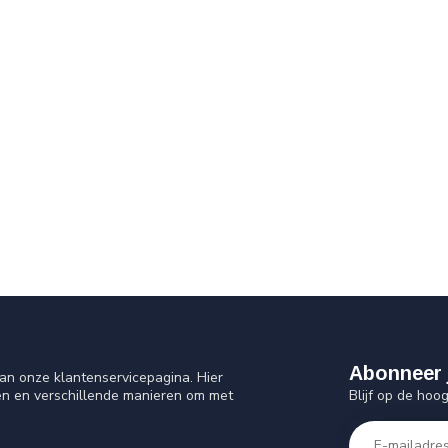
Abonneer 
an onze klantenservicepagina. Hier
Blijf op de hoo
en en verschillende manieren om met