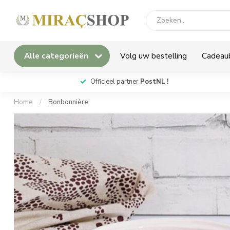
Alle categorieën
Volg uw bestelling
Cadeau
*
Officieel partner
PostNL !
Home
/
Bonbonnière