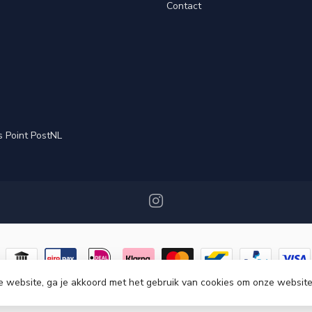
Contact
s Point PostNL
e website, ga je akkoord met het gebruik van cookies om onze website
ght 2026 Miracshop.nl
- Powered by
Lightspeed
-
Lightspeed design
by
Dyv