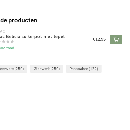
rde producten
RAC
ac Belicia suikerpot met lepel
€12,95
voorraad
assware
(250)
Glaswerk
(250)
Pasabahce
(122)