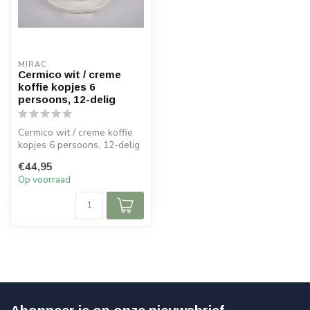
MIRAC
Cermico wit / creme
koffie kopjes 6
persoons, 12-delig
Cermico wit / creme koffie
kopjes 6 persoons, 12-delig
€44,95
Inhoud: 200 ml
Op voorraad
6x k...