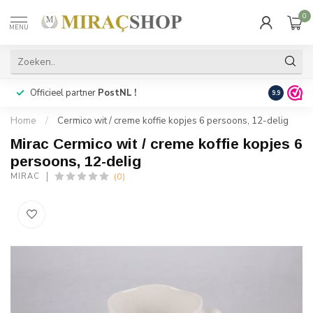
0
MENU
Officieel partner
PostNL !
Snelle
lev
9.9
Home
/
Cermico wit / creme koffie kopjes 6 persoons, 12-delig
Mirac Cermico wit / creme koffie kopjes 6
persoons, 12-delig
(0)
MIRAC