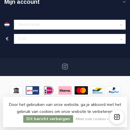
Mijn account
€
Door het gebruiken van onze website, ga je akkoord met het
gebruik van cookies om onze website te verbeteren.
© Copyright 2026 Miracshop.nl
- Powered by
Lightspeed
-
Dit bericht verbergen
Lightspeed design
by
Dyvelopment
Meer over cookies »