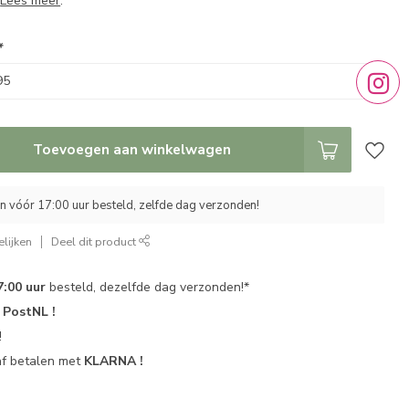
n
Lees meer
.
*
Toevoegen aan winkelwagen
 vóór 17:00 uur besteld, zelfde dag verzonden!
lijken
Deel dit product
7:00 uur
besteld, dezelfde dag verzonden!*
r
PostNL !
!
af betalen met
KLARNA !