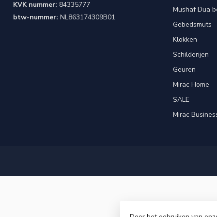
KVK nummer:
84335777
Mushaf Dua b
btw-nummer:
NL863174309B01
Gebedsmuts
Klokken
Schilderijen
Geuren
Mirac Home
SALE
Mirac Busines
Door het gebruiken van onz