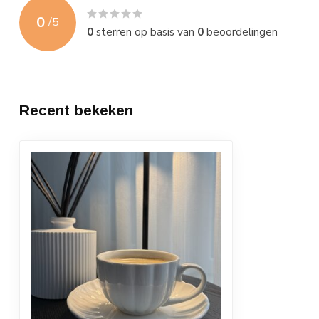
0
/
5
0
sterren op basis van
0
beoordelingen
Recent bekeken