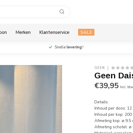
bon
Merken
Klantenservice
SALE
Snelle
levering
!
GEEN
Geen Dais
€39,95
Incl. bt
Details:
Inhoud per doos: 12 
Inhoud per kop: 200
Afmeting kop: ⌀ 9,5
Afmeting schotel: ⌀ 