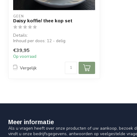
GEEN
Daisy koffie/ thee kop set
Details:
Inhoud per doos: 12 - delig
Inhoud per kop: 200 ml
€39,95
Afmeting kop: ⌀...
Op voorraad
Vergelijk
Meer informatie
Als u vragen heeft over onze producten of uw aankoop, bezoek d
vindt u onze bedrijfsgegevens, antwoorden op veelgestelde vrag