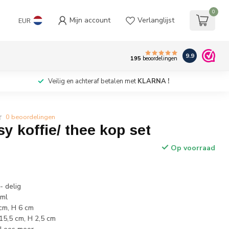
0
Mijn account
Verlanglijst
EUR
9.9
195
beoordelingen
Veilig en achteraf betalen met
KLARNA !
0 beoordelingen
y koffie/ thee kop set
Op voorraad
w
- delig
 ml
 cm, H 6 cm
15,5 cm, H 2,5 cm