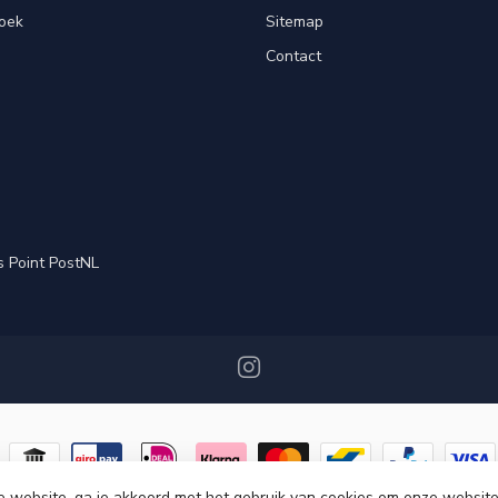
oek
Sitemap
Contact
s Point PostNL
e website, ga je akkoord met het gebruik van cookies om onze website