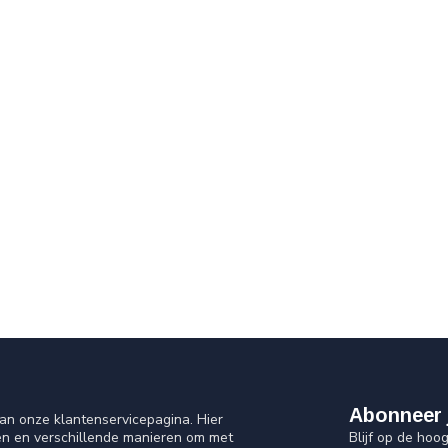
Abonneer 
an onze klantenservicepagina. Hier
Blijf op de hoo
en en verschillende manieren om met