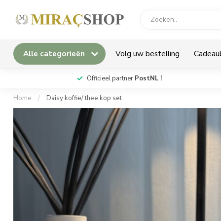
Alle categorieën
Volg uw bestelling
Cadeau
*
Officieel partner
PostNL !
Home
/
Daisy koffie/ thee kop set