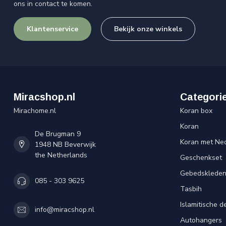
ons in contact te komen.
Klantenservice
Bekijk onze winkels
Miracshop.nl
Categori
Mirachome.nl
Koran box
Koran
De Brugman 9
Koran met Ned
1948 NB Beverwijk
the Netherlands
Geschenkset
Gebedsklede
085 - 303 9625
Tasbih
Islamitische d
info@miracshop.nl
Autohangers