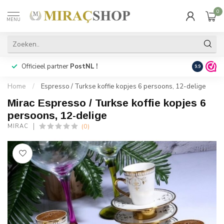
0
MENU
Officieel partner
PostNL !
Snelle
lev
9.9
Home
/
Espresso / Turkse koffie kopjes 6 persoons, 12-delige
Mirac Espresso / Turkse koffie kopjes 6
persoons, 12-delige
(0)
MIRAC