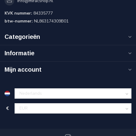
info@miracshop.nl
KVK nummer:
84335777
btw-nummer:
NL863174309B01
Categorieën
Informatie
Mijn account
€