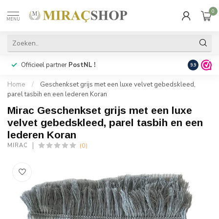
0
MENU
Officieel partner
PostNL !
Snelle
lev
9.9
Home
/
Geschenkset grijs met een luxe velvet gebedskleed,
parel tasbih en een lederen Koran
Mirac Geschenkset grijs met een luxe
velvet gebedskleed, parel tasbih en een
lederen Koran
(0)
MIRAC