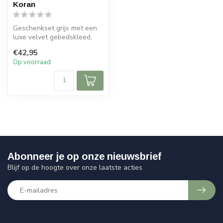
Koran
Geschenkset grijs met een
luxe velvet gebedskleed,
parel tasbih en een lederen
€42,95
K...
Op voorraad
Abonneer je op onze nieuwsbrief
Blijf op de hoogte over onze laatste acties