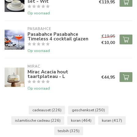
set - Wit
€119,95
Op voorraad
PASABAHCE
Pasabahce Pasabahce
€19,95
Timeless 4 cocktail glazen
€10,00
Op voorraad
MIRAC
Mirac Acacia hout
taartplateau - L
€44,95
Op voorraad
cadeauset
(226)
geschenkset
(250)
islamitische cadeau
(226)
koran
(464)
kuran
(417)
tesbih
(325)