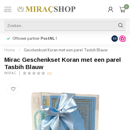
0
MENU
Officieel partner
PostNL !
Snelle
lev
9.9
Home
/
Geschenkset Koran met een parel Tasbih Blauw
Mirac Geschenkset Koran met een parel
Tasbih Blauw
(0)
MIRAC