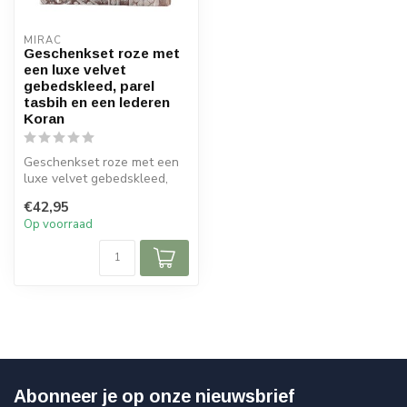
MIRAC
Geschenkset roze met
een luxe velvet
gebedskleed, parel
tasbih en een lederen
Koran
Geschenkset roze met een
luxe velvet gebedskleed,
parel tasbih en een lederen
€42,95
Ko...
Op voorraad
Abonneer je op onze nieuwsbrief