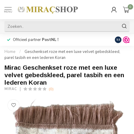
0
MENU
Officieel partner
PostNL !
Snelle
lev
9.9
Home
/
Geschenkset roze met een luxe velvet gebedskleed,
parel tasbih en een lederen Koran
Mirac Geschenkset roze met een luxe
velvet gebedskleed, parel tasbih en een
lederen Koran
(0)
MIRAC