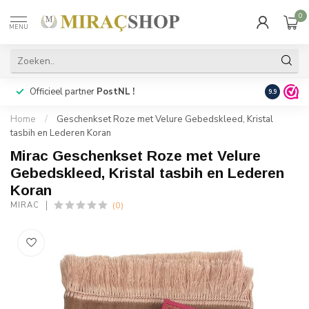
0
MENU
Officieel partner
PostNL !
Snelle
lev
9.9
Home
/
Geschenkset Roze met Velure Gebedskleed, Kristal
tasbih en Lederen Koran
Mirac Geschenkset Roze met Velure
Gebedskleed, Kristal tasbih en Lederen
Koran
(0)
MIRAC