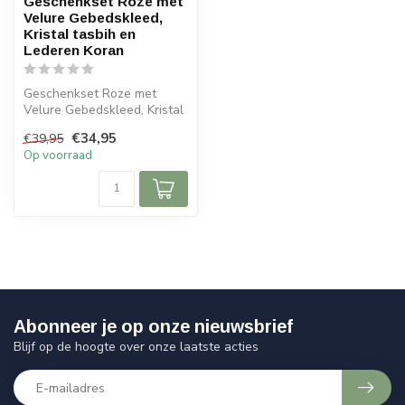
Geschenkset Roze met
Velure Gebedskleed,
Kristal tasbih en
Lederen Koran
Geschenkset Roze met
Velure Gebedskleed, Kristal
tasbih en Lederen Koran
€34,95
€39,95
Geb...
Op voorraad
Abonneer je op onze nieuwsbrief
Blijf op de hoogte over onze laatste acties