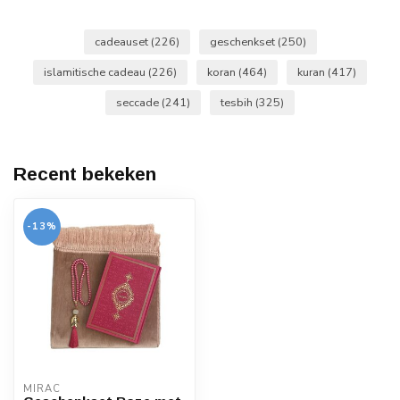
cadeauset
(226)
geschenkset
(250)
islamitische cadeau
(226)
koran
(464)
kuran
(417)
seccade
(241)
tesbih
(325)
Recent bekeken
-13%
MIRAC