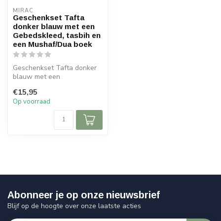
MIRAC
Geschenkset Tafta
donker blauw met een
Gebedskleed, tasbih en
een Mushaf/Dua boek
Geschenkset Tafta donker
blauw met een
Gebedskleed, tasbih en een
€15,95
Mushaf/Dua boe...
Op voorraad
Abonneer je op onze nieuwsbrief
Blijf op de hoogte over onze laatste acties