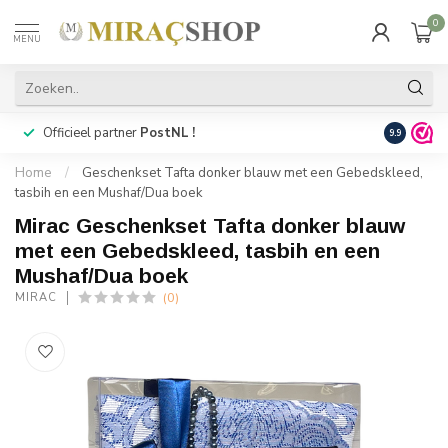
0
MENU
Officieel partner
PostNL !
Snelle
lev
9.9
Home
/
Geschenkset Tafta donker blauw met een Gebedskleed,
tasbih en een Mushaf/Dua boek
Mirac Geschenkset Tafta donker blauw
met een Gebedskleed, tasbih en een
Mushaf/Dua boek
(0)
MIRAC