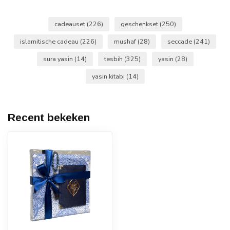
cadeauset
(226)
geschenkset
(250)
islamitische cadeau
(226)
mushaf
(28)
seccade
(241)
sura yasin
(14)
tesbih
(325)
yasin
(28)
yasin kitabi
(14)
Recent bekeken