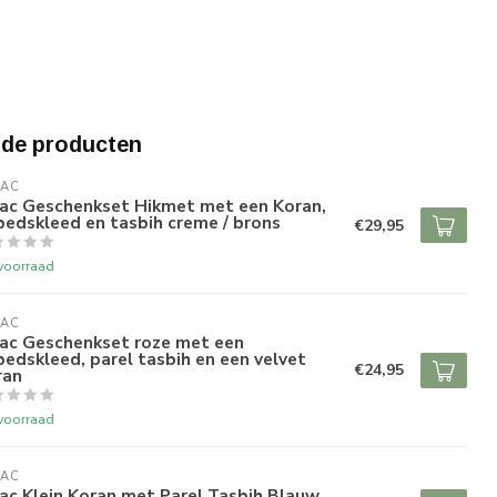
rde producten
RAC
rac Geschenkset Hikmet met een Koran,
edskleed en tasbih creme / brons
€29,95
voorraad
RAC
rac Geschenkset roze met een
edskleed, parel tasbih en een velvet
€24,95
ran
voorraad
RAC
ac Klein Koran met Parel Tasbih Blauw