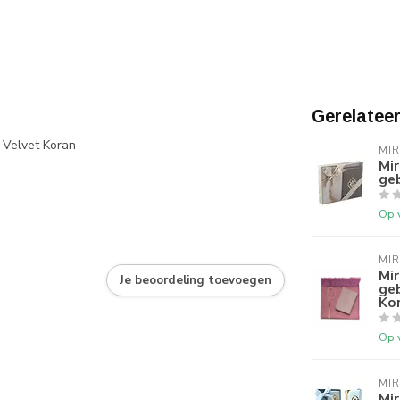
Gerelatee
 Velvet Koran
MI
Mi
geb
Op 
MI
Mi
Je beoordeling toevoegen
geb
Ko
Op 
MI
Mir