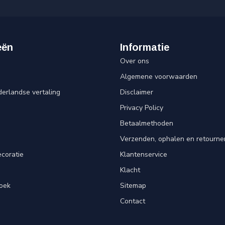
eën
Informatie
Over ons
Algemene voorwaarden
erlandse vertaling
Disclaimer
Privacy Policy
n
Betaalmethoden
Verzenden, ophalen en retourne
ecoratie
Klantenservice
Klacht
oek
Sitemap
Contact