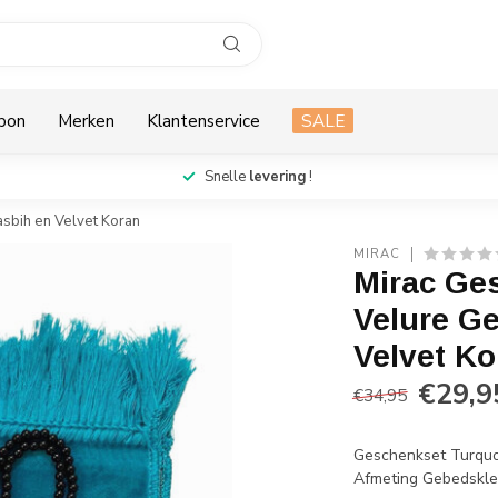
bon
Merken
Klantenservice
SALE
Snelle
levering
!
sbih en Velvet Koran
MIRAC
Mirac Ge
Velure Ge
Velvet Ko
€29,9
€34,95
Geschenkset Turquo
Afmeting Gebedskle