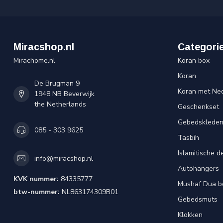
Miracshop.nl
Categori
Mirachome.nl
Koran box
Koran
De Brugman 9
Koran met Ned
1948 NB Beverwijk
the Netherlands
Geschenkset
Gebedsklede
085 - 303 9625
Tasbih
Islamitische d
info@miracshop.nl
Autohangers
KVK nummer:
84335777
Mushaf Dua b
btw-nummer:
NL863174309B01
Gebedsmuts
Klokken