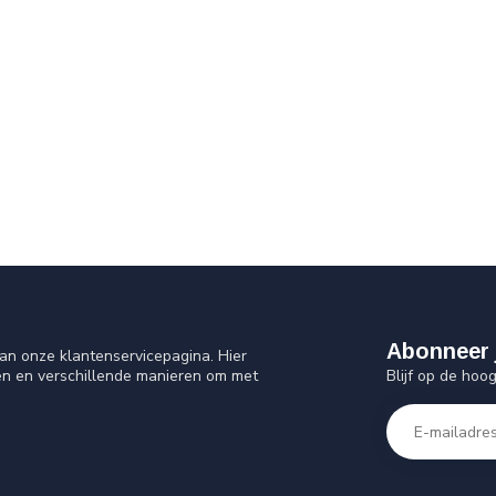
Abonneer 
an onze klantenservicepagina. Hier
Blijf op de hoo
en en verschillende manieren om met