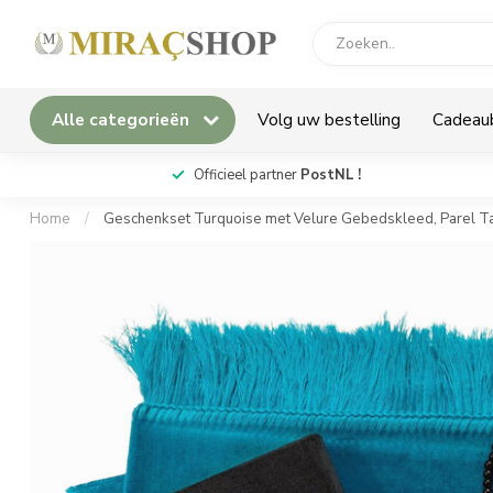
Alle categorieën
Volg uw bestelling
Cadeau
*
Officieel partner
PostNL !
Home
/
Geschenkset Turquoise met Velure Gebedskleed, Parel Ta