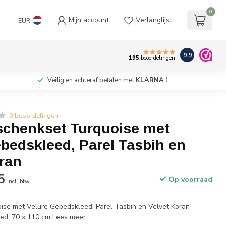
0
Mijn account
Verlanglijst
EUR
9.9
195
beoordelingen
Veilig en achteraf betalen met
KLARNA !
0 beoordelingen
schenkset Turquoise met
bedskleed, Parel Tasbih en
ran
5
Op voorraad
Incl. btw
ise met Velure Gebedskleed, Parel Tasbih en Velvet Koran
ed: 70 x 110 cm
Lees meer
.