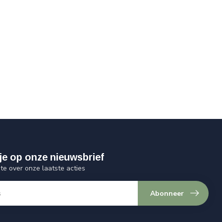
je op onze nieuwsbrief
gte over onze laatste acties
Abonneer