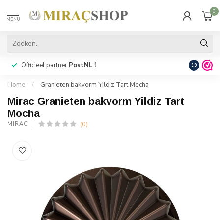
0
MENU
Officieel partner
PostNL !
Snelle
lev
9.9
Home
/
Granieten bakvorm Yildiz Tart Mocha
Mirac Granieten bakvorm Yildiz Tart
Mocha
(0)
MIRAC