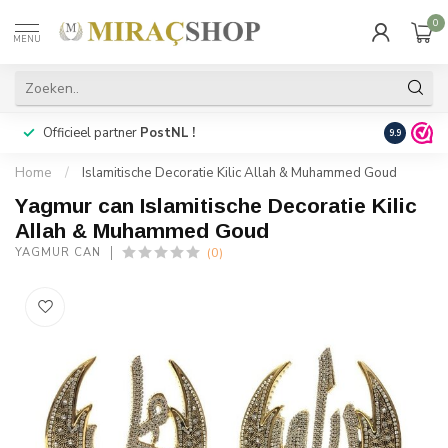
0
MENU
Officieel partner
PostNL !
Snelle
lev
9.9
Home
/
Islamitische Decoratie Kilic Allah & Muhammed Goud
Yagmur can Islamitische Decoratie Kilic
Allah & Muhammed Goud
(0)
YAGMUR CAN