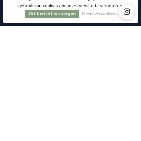
gebruik van cookies om onze website te verbeteren.
KVK nummer:
84335777
Dit bericht verbergen
Meer over cookies »
btw-nummer:
NL863174309B01
Categorieën
Informatie
Mijn account
€