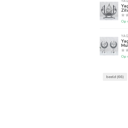
YA
Yag
Zil
Op 
YA
Yag
Mu
Op 
beeld
(66)