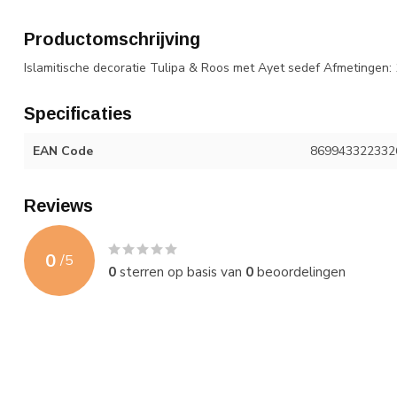
Productomschrijving
Islamitische decoratie Tulipa & Roos met Ayet sedef Afmetingen: 
Specificaties
EAN Code
869943322332
Reviews
0
/
5
0
sterren op basis van
0
beoordelingen