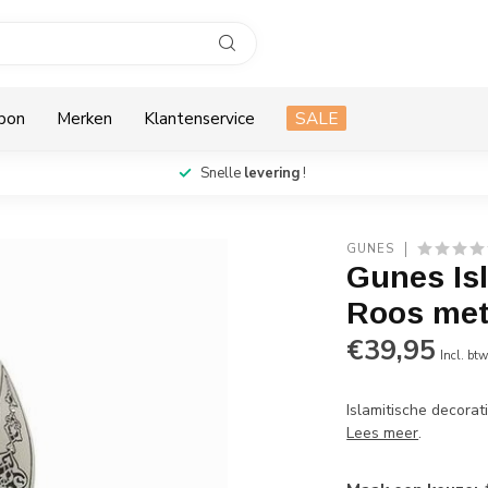
bon
Merken
Klantenservice
SALE
Snelle
levering
!
GUNES
Gunes Isl
Roos met
€39,95
Incl. bt
Islamitische decora
Lees meer
.