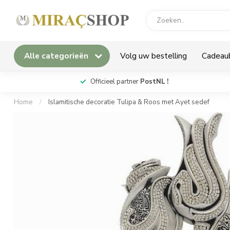
Alle categorieën
Volg uw bestelling
Cadeau
*
Officieel partner
PostNL !
Home
/
Islamitische decoratie Tulipa & Roos met Ayet sedef