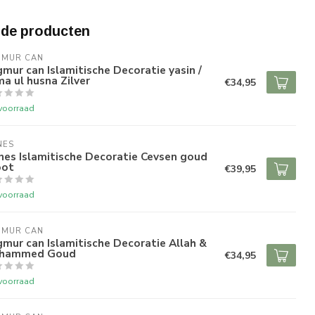
rde producten
GMUR CAN
mur can Islamitische Decoratie yasin /
a ul husna Zilver
€34,95
voorraad
NES
es Islamitische Decoratie Cevsen goud
oot
€39,95
voorraad
GMUR CAN
mur can Islamitische Decoratie Allah &
hammed Goud
€34,95
voorraad