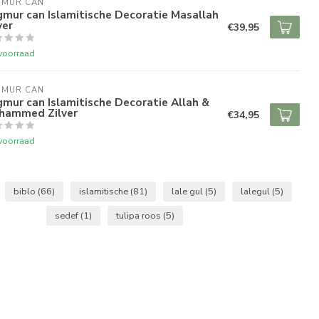
GMUR CAN
mur can Islamitische Decoratie Masallah
ver
€39,95
voorraad
GMUR CAN
mur can Islamitische Decoratie Allah &
hammed Zilver
€34,95
voorraad
biblo
(66)
islamitische
(81)
lale gul
(5)
lalegul
(5)
sedef
(1)
tulipa roos
(5)