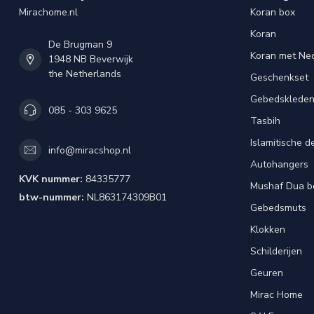
Mirachome.nl
Koran box
Koran
De Brugman 9
Koran met Ned
1948 NB Beverwijk
the Netherlands
Geschenkset
Gebedsklede
085 - 303 9625
Tasbih
Islamitische d
info@miracshop.nl
Autohangers
KVK nummer:
84335777
Mushaf Dua b
btw-nummer:
NL863174309B01
Gebedsmuts
Klokken
Schilderijen
Geuren
Mirac Home