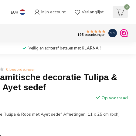
0
Mijn account
Verlanglijst
EUR
9.9
195
beoordelingen
Veilig en achteraf betalen met
KLARNA !
0 beoordelingen
amitische decoratie Tulipa &
 Ayet sedef
Op voorraad
w
tie Tulipa & Roos met Ayet sedef Afmetingen: 11 x 25 cm (bxh)