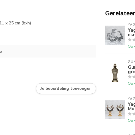
Gerelatee
11 x 25 cm (bxh)
YA
Yag
esm
Op 
6
GU
Gun
gr
Op 
Je beoordeling toevoegen
YA
Yag
Mu
Op 