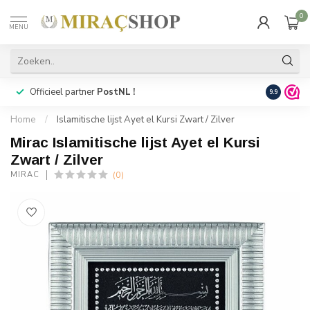
0
MENU
Officieel partner
PostNL !
Snelle
lev
9.9
Home
/
Islamitische lijst Ayet el Kursi Zwart / Zilver
Mirac Islamitische lijst Ayet el Kursi
Zwart / Zilver
(0)
MIRAC