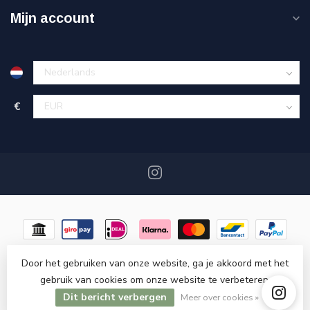
Mijn account
€
Door het gebruiken van onze website, ga je akkoord met het
gebruik van cookies om onze website te verbeteren.
© Copyright 2026 Miracshop.nl
- Powered by
Lightspeed
-
Dit bericht verbergen
Lightspeed design
by
Dyvelopment
Meer over cookies »