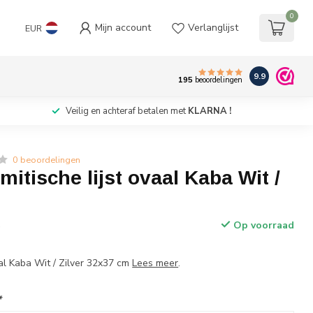
0
Mijn account
Verlanglijst
EUR
9.9
195
beoordelingen
Veilig en achteraf betalen met
KLARNA !
0 beoordelingen
mitische lijst ovaal Kaba Wit /
Op voorraad
w
vaal Kaba Wit / Zilver 32x37 cm
Lees meer
.
*