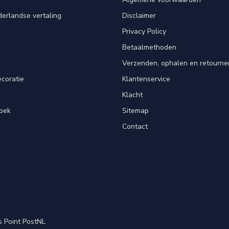
erlandse vertaling
Disclaimer
Privacy Policy
n
Betaalmethoden
Verzenden, ophalen en retourne
ecoratie
Klantenservice
Klacht
oek
Sitemap
Contact
s Point PostNL