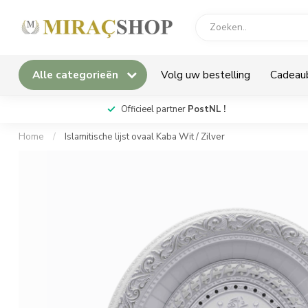
Alle categorieën
Volg uw bestelling
Cadeau
*
Officieel partner
PostNL !
Home
/
Islamitische lijst ovaal Kaba Wit / Zilver