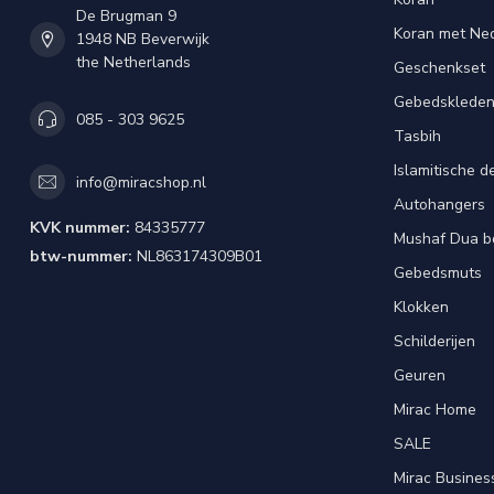
De Brugman 9
Koran met Ned
1948 NB Beverwijk
the Netherlands
Geschenkset
Gebedsklede
085 - 303 9625
Tasbih
Islamitische d
info@miracshop.nl
Autohangers
KVK nummer:
84335777
Mushaf Dua b
btw-nummer:
NL863174309B01
Gebedsmuts
Klokken
Schilderijen
Geuren
Mirac Home
SALE
Mirac Busines