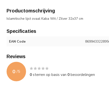
Productomschrijving
Islamitische lijst ovaal Kaba Wit / Zilver 32x37 cm
Specificaties
EAN Code
869943322895
Reviews
0
/
5
0
sterren op basis van
0
beoordelingen