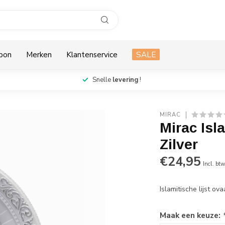
bon
Merken
Klantenservice
SALE
Snelle
levering
!
MIRAC
Mirac Isla
Zilver
€24,95
Incl. bt
Islamitische lijst o
Maak een keuze: