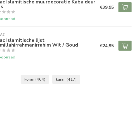
ac Islamitische muurdecoratie Kaba deur
js
€39,95
voorraad
RAC
ac Islamitische lijst
millahirrahmanirrahim Wit / Goud
€24,95
voorraad
koran
(464)
kuran
(417)