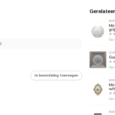
Gerelatee
MI
Mir
gri
Op 
6
GU
Gun
Op 
Je beoordeling toevoegen
MI
Mir
wi
Op 
MI