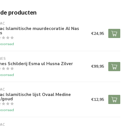
rde producten
RAC
ac Islamitische muurdecoratie Al Nas
js
€24,95
voorraad
NES
es Schilderij Esma ul Husna Zilver
€99,95
voorraad
RAC
ac Islamitische lijst Ovaal Medine
t/goud
€12,95
voorraad
RAC