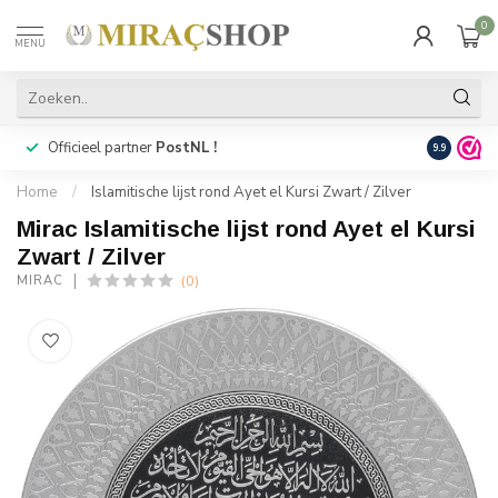
0
MENU
Officieel partner
PostNL !
Snelle
lev
9.9
Home
/
Islamitische lijst rond Ayet el Kursi Zwart / Zilver
Mirac Islamitische lijst rond Ayet el Kursi
Zwart / Zilver
(0)
MIRAC