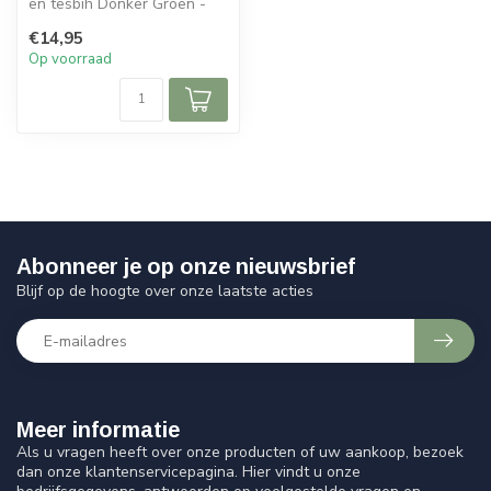
en tesbih Donker Groen -
Zilver
€14,95
Afmeting box : 16x1...
Op voorraad
Abonneer je op onze nieuwsbrief
Blijf op de hoogte over onze laatste acties
Meer informatie
Als u vragen heeft over onze producten of uw aankoop, bezoek
dan onze klantenservicepagina. Hier vindt u onze