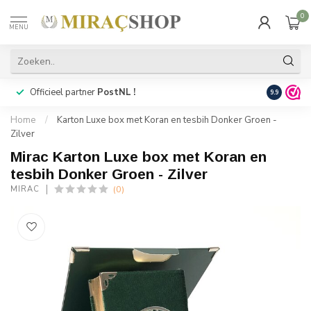
0
MENU
Officieel partner
PostNL !
Snelle
lev
9.9
Home
/
Karton Luxe box met Koran en tesbih Donker Groen -
Zilver
Mirac Karton Luxe box met Koran en
tesbih Donker Groen - Zilver
(0)
MIRAC