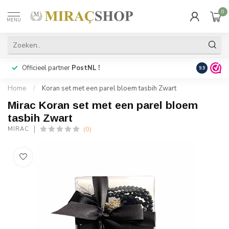
0
MENU
Officieel partner
PostNL !
Snelle
lev
9.9
Home
/
Koran set met een parel bloem tasbih Zwart
Mirac Koran set met een parel bloem
tasbih Zwart
(0)
MIRAC