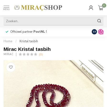
0
MENU
Officieel partner
PostNL !
Snelle
lev
9.9
Home
/
Kristal tasbih
Mirac Kristal tasbih
(0)
MIRAC