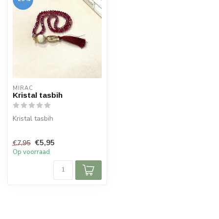
MIRAC
Kristal tasbih
Kristal tasbih
Details:
€5,95
€7,95
Op voorraad
99 kralen
Kleur zoals afgebeeld