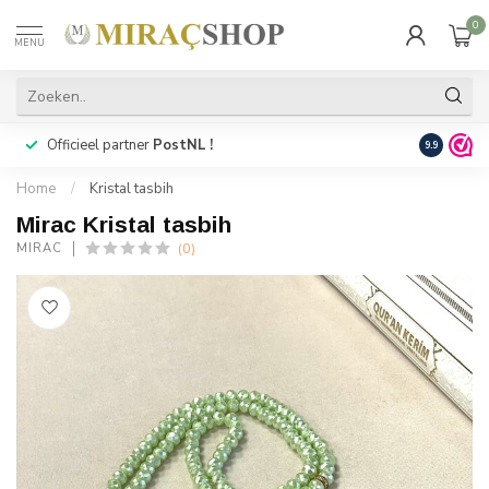
0
MENU
Officieel partner
PostNL !
Snelle
lev
9.9
Home
/
Kristal tasbih
Mirac Kristal tasbih
(0)
MIRAC