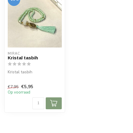
MIRAC
Kristal tasbih
Kristal tasbih
Details:
€5,95
€7,95
Op voorraad
99 kralen
Kleur zoals afgebeeld