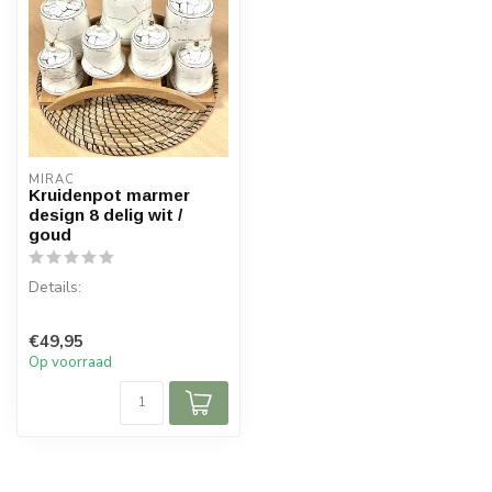
MIRAC
Kruidenpot marmer
design 8 delig wit /
goud
Details:
Inhoud per doos: 1 set
€49,95
3 x grote pot (Diameter 10
Op voorraad
cm en hoogte 16,5...