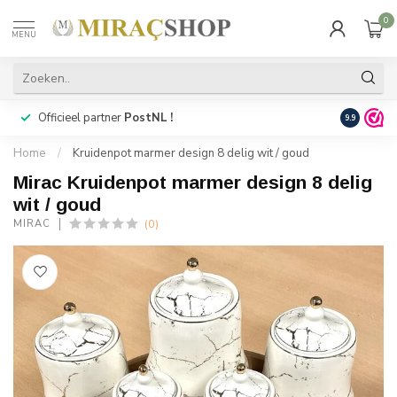
0
MENU
Officieel partner
PostNL !
Snelle
lev
9.9
Home
/
Kruidenpot marmer design 8 delig wit / goud
Mirac Kruidenpot marmer design 8 delig
wit / goud
(0)
MIRAC