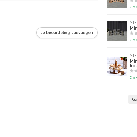
Op 
MI
Mir
Je beoordeling toevoegen
Op 
MI
Mir
ho
Op 
Gl