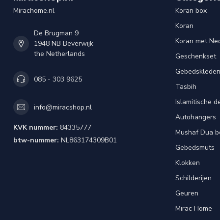
Mirachome.nl
Koran box
Koran
De Brugman 9
Koran met Ned
1948 NB Beverwijk
the Netherlands
Geschenkset
Gebedsklede
085 - 303 9625
Tasbih
Islamitische d
info@miracshop.nl
Autohangers
KVK nummer:
84335777
Mushaf Dua b
btw-nummer:
NL863174309B01
Gebedsmuts
Klokken
Schilderijen
Geuren
Mirac Home