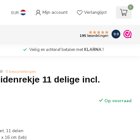
0
Mijn account
Verlanglijst
EUR
9.9
195
beoordelingen
Veilig en achteraf betalen met
KLARNA !
0 beoordelingen
idenrekje 11 delige incl.
Op voorraad
w
et, 11 delen
 x 16 cm (lxb)