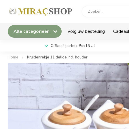
Alle categorieën
Volg uw bestelling
Cadeau
*
Officieel partner
PostNL !
Home
/
Kruidenrekje 11 delige incl. houder