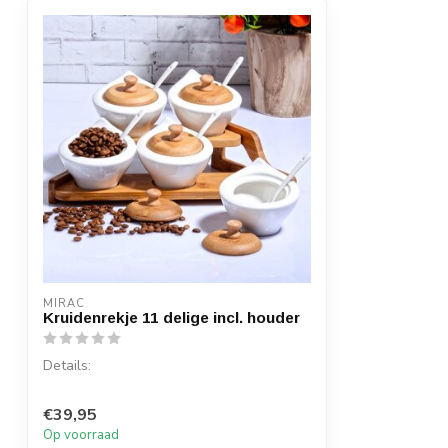
MIRAC
Kruidenrekje 11 delige incl. houder
Details:
Inhoud per doos: 1 set, 11 delen
€39,95
Afmeting houder: 30 x 16 cm (lxb) ...
Op voorraad