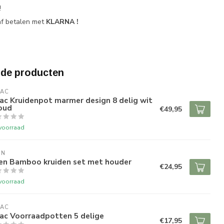
!
af betalen met
KLARNA !
rde producten
RAC
ac Kruidenpot marmer design 8 delig wit
oud
€49,95
voorraad
EN
en Bamboo kruiden set met houder
€24,95
voorraad
RAC
ac Voorraadpotten 5 delige
€17,95