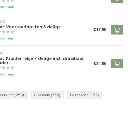
voorraad
RAC
ac Voorraadpotten 5 delige
€17,95
voorraad
RAC
ac Kruidenrekje 7 delige incl. draaibaar
uder
€24,95
voorraad
assware
(250)
Glaswerk
(250)
Pasabahce
(122)