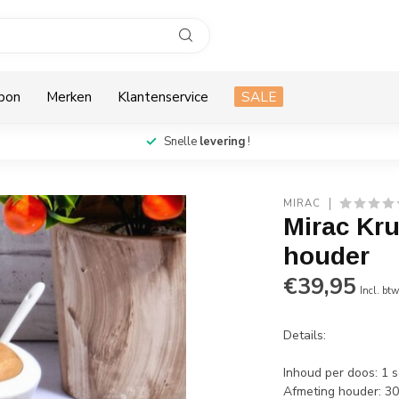
bon
Merken
Klantenservice
SALE
Snelle
levering
!
MIRAC
Mirac Kru
houder
€39,95
Incl. bt
Details:
Inhoud per doos: 1 s
Afmeting houder: 30