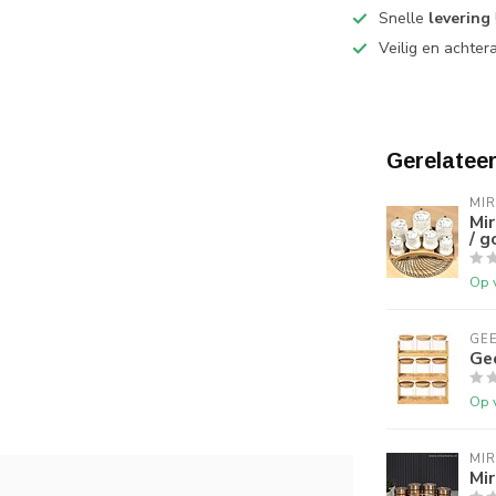
Snelle
levering
Veilig en achter
Gerelatee
MI
Mir
/ g
Op 
GE
Ge
Op 
MI
Mir