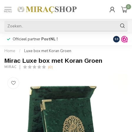
0
MENU
Officieel partner
PostNL !
Snelle
lev
9.9
Home
/
Luxe box met Koran Groen
Mirac Luxe box met Koran Groen
(0)
MIRAC