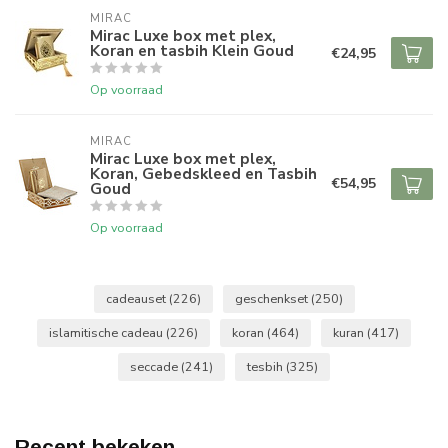
MIRAC
Mirac Luxe box met plex,
Koran en tasbih Klein Goud
€24,95
Op voorraad
MIRAC
Mirac Luxe box met plex,
Koran, Gebedskleed en Tasbih
€54,95
Goud
Op voorraad
cadeauset
(226)
geschenkset
(250)
islamitische cadeau
(226)
koran
(464)
kuran
(417)
seccade
(241)
tesbih
(325)
Recent bekeken