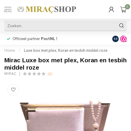
0
MENU
Officieel partner
PostNL !
Snelle
lev
9.9
Home
/
Luxe box met plex, Koran en tesbih middel roze
Mirac Luxe box met plex, Koran en tesbih
middel roze
(0)
MIRAC