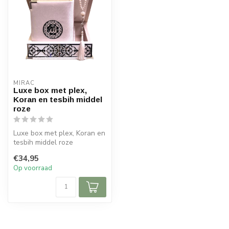
MIRAC
Luxe box met plex,
Koran en tesbih middel
roze
Luxe box met plex, Koran en
tesbih middel roze
Afmeting box : 21x20 cm
€34,95
(lxb)
Op voorraad
...