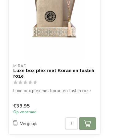
MIRAC
Luxe box plex met Koran en tasbih
roze
Luxe box plex met Koran en tasbih roze
Afmeting box : 23x25 cm (lxb)
€39,95
Afmetin...
Op voorraad
Vergelijk