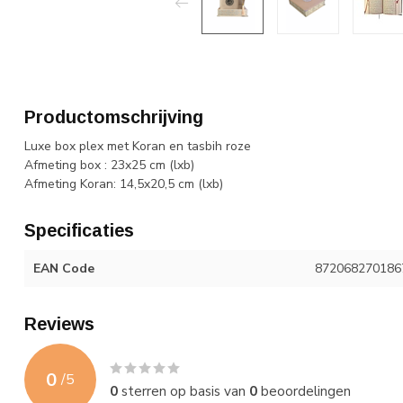
Productomschrijving
Luxe box plex met Koran en tasbih roze
Afmeting box : 23x25 cm (lxb)
Afmeting Koran: 14,5x20,5 cm (lxb)
Specificaties
EAN Code
872068270186
Reviews
0
/
5
0
sterren op basis van
0
beoordelingen