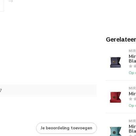
Gerelatee
MI
Mir
Bl
Op 
MI
7
Mir
Op 
MI
Mir
Je beoordeling toevoegen
Bl