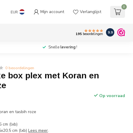
0
Mijn account
Verlanglijst
EUR
9.9
195
beoordelingen
Snelle
levering
!
0 beoordelingen
xe box plex met Koran en
ze
Op voorraad
w
oran en tasbih roze
5 cm (lxb)
5x20,5 cm (lxb)
Lees meer
.