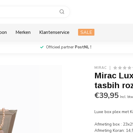
bon
Merken
Klantenservice
SALE
Officieel partner
PostNL !
MIRAC
Mirac Lu
tasbih ro
€39,95
Incl. bt
Luxe box plex met K
Afmeting box : 23x2
Afmeting Koran: 14,