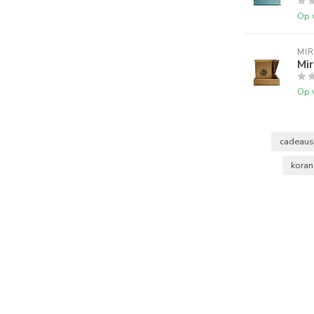
Op 
MI
Mi
Op 
cadeaus
kora