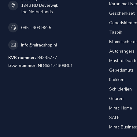
Koran met Ned
1948 NB Beverwijk
the Netherlands
Geschenkset
Gebedsklede
085 - 303 9625
Tasbih
Islamitische d
info@miracshop.nl
Autohangers
KVK nummer:
84335777
Mushaf Dua b
btw-nummer:
NL863174309B01
Gebedsmuts
Klokken
Schilderijen
Geuren
Mirac Home
SALE
Mirac Busines