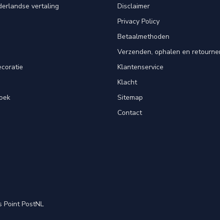
erlandse vertaling
Disclaimer
Privacy Policy
n
Betaalmethoden
Verzenden, ophalen en retourne
ecoratie
Klantenservice
Klacht
oek
Sitemap
Contact
s Point PostNL