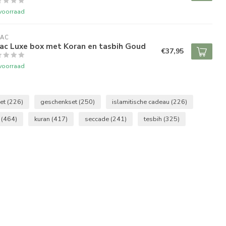
voorraad
RAC
rac Luxe box met Koran en tasbih Goud
€37,95
voorraad
et
(226)
geschenkset
(250)
islamitische cadeau
(226)
n
(464)
kuran
(417)
seccade
(241)
tesbih
(325)