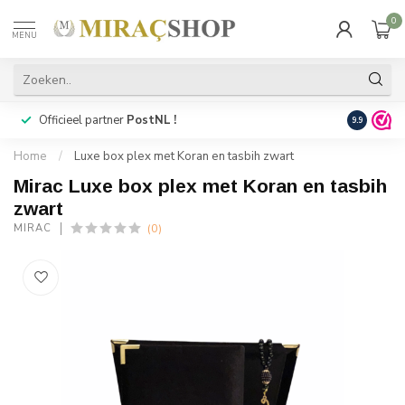
0
MENU
Officieel partner
PostNL !
Snelle
lev
9.9
Home
/
Luxe box plex met Koran en tasbih zwart
Mirac Luxe box plex met Koran en tasbih
zwart
(0)
MIRAC