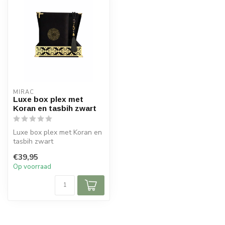
MIRAC
Luxe box plex met
Koran en tasbih zwart
Luxe box plex met Koran en
tasbih zwart
€39,95
Afmeting box : 23x25 cm
Op voorraad
(lxb)
Afmeti...