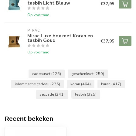
tasbih Licht Blauw
€37,95
Op voorraad
MIRAC
Mirac Luxe box met Koran en
tasbih Goud
€37,95
Op voorraad
cadeauset
(226)
geschenkset
(250)
islamitische cadeau
(226)
koran
(464)
kuran
(417)
seccade
(241)
tesbih
(325)
Recent bekeken