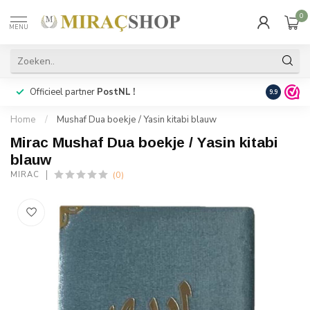
0
MENU
Officieel partner
PostNL !
Snelle
lev
9.9
Home
/
Mushaf Dua boekje / Yasin kitabi blauw
Mirac Mushaf Dua boekje / Yasin kitabi
blauw
(0)
MIRAC