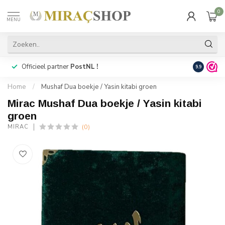
0
MENU
Officieel partner
PostNL !
Snelle
lev
9.9
Home
/
Mushaf Dua boekje / Yasin kitabi groen
Mirac Mushaf Dua boekje / Yasin kitabi
groen
(0)
MIRAC