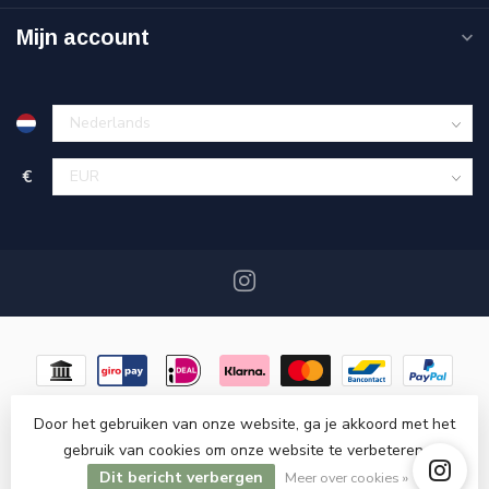
Mijn account
€
Door het gebruiken van onze website, ga je akkoord met het
gebruik van cookies om onze website te verbeteren.
© Copyright 2026 Miracshop.nl
- Powered by
Lightspeed
-
Dit bericht verbergen
Lightspeed design
by
Dyvelopment
Meer over cookies »