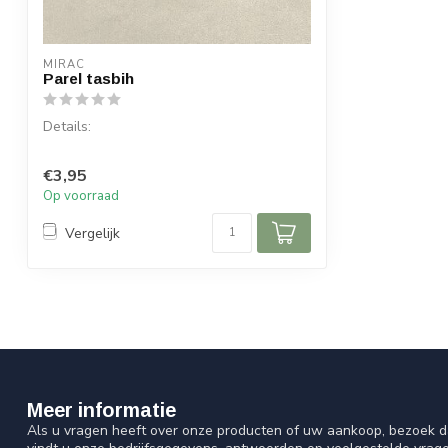
MIRAC
Parel tasbih
Details:
99 kralen
€3,95
Kleur zoals afgebeeld
Op voorraad
Vergelijk
Meer informatie
Als u vragen heeft over onze producten of uw aankoop, bezoek d