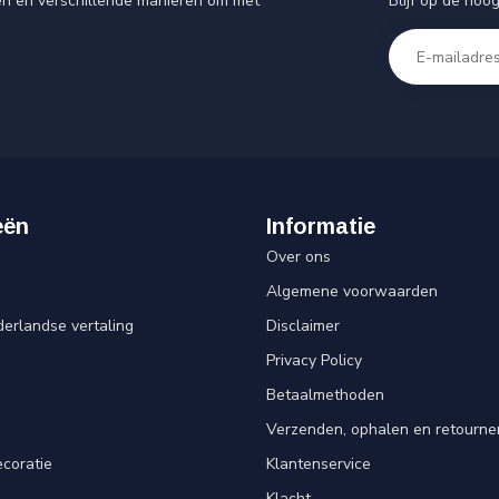
Blijf op de hoo
en en verschillende manieren om met
eën
Informatie
Over ons
Algemene voorwaarden
erlandse vertaling
Disclaimer
Privacy Policy
n
Betaalmethoden
Verzenden, ophalen en retourne
ecoratie
Klantenservice
Klacht