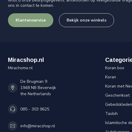
vindt u onze bedrijfsgegevens, antwoorden op veelgestelde vrag
ons in contact te komen.
Klantenservice
Bekijk onze winkels
Miracshop.nl
Categori
Mirachome.nl
Koran box
Koran
De Brugman 9
Koran met Ned
1948 NB Beverwijk
the Netherlands
Geschenkset
Gebedsklede
085 - 303 9625
Tasbih
Islamitische d
info@miracshop.nl
Autohangers