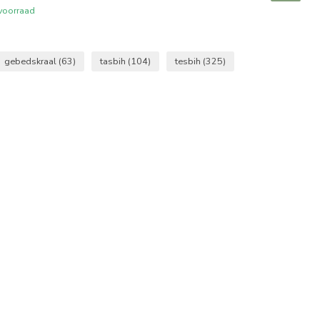
voorraad
gebedskraal
(63)
tasbih
(104)
tesbih
(325)