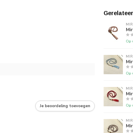
Gerelatee
MI
Mir
Op 
MI
Mir
Op 
MI
Mir
Op 
Je beoordeling toevoegen
MI
Mir