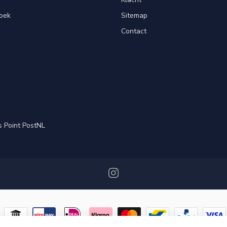
oek
Sitemap
Contact
s Point PostNL