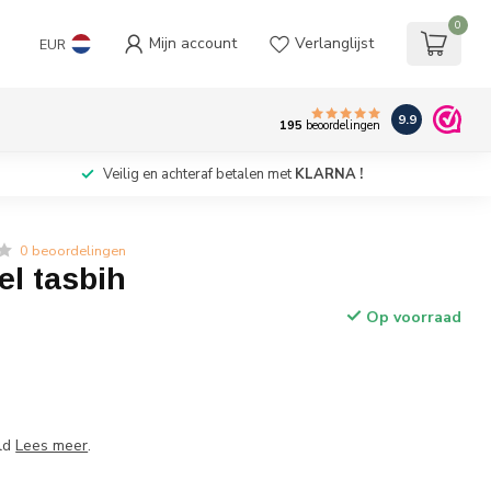
0
Mijn account
Verlanglijst
EUR
9.9
195
beoordelingen
Veilig en achteraf betalen met
KLARNA !
0 beoordelingen
el tasbih
Op voorraad
eld
Lees meer
.