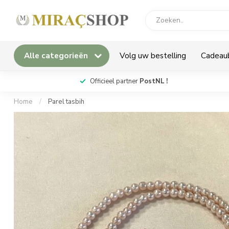
Alle categorieën
Volg uw bestelling
Cadeau
*
Officieel partner
PostNL !
Home
/
Parel tasbih