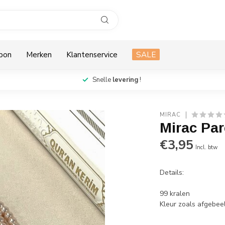
bon
Merken
Klantenservice
SALE
Snelle
levering
!
MIRAC
Mirac Par
€3,95
Incl. btw
Details:
99 kralen
Kleur zoals afgebe