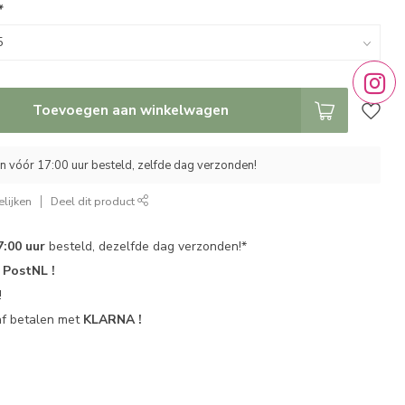
*
Toevoegen aan winkelwagen
 vóór 17:00 uur besteld, zelfde dag verzonden!
lijken
Deel dit product
7:00 uur
besteld, dezelfde dag verzonden!*
r
PostNL !
!
af betalen met
KLARNA !