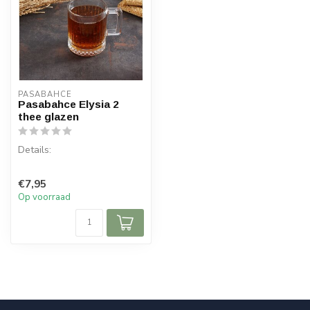
PASABAHCE
Pasabahce Elysia 2
thee glazen
Details:
Inhoud per doos: 2 stuks
€7,95
Inhoud: 250 cc
Op voorraad
Materiaal: Glas