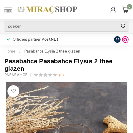
0
MENU
Officieel partner
PostNL !
Snelle
lev
9.9
Home
/
Pasabahce Elysia 2 thee glazen
Pasabahce Pasabahce Elysia 2 thee
glazen
(0)
PASABAHCE