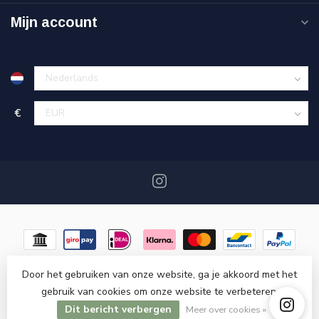
Mijn account
€
Door het gebruiken van onze website, ga je akkoord met het
gebruik van cookies om onze website te verbeteren.
© Copyright 2026 Miracshop.nl
- Powered by
Lightspeed
-
Dit bericht verbergen
Lightspeed design
by
Dyvelopment
Meer over cookies »