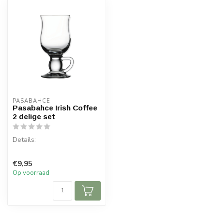
PASABAHCE
Pasabahce Irish Coffee
2 delige set
Details:
Inhoud per doos: 2 stuks
€9,95
Inhoud: 270 cc
Op voorraad
Materiaal: Glas