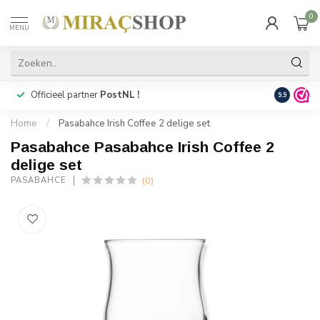
0
MENU
Officieel partner
PostNL !
Snelle
lev
9.9
Home
/
Pasabahce Irish Coffee 2 delige set
Pasabahce Pasabahce Irish Coffee 2
delige set
(0)
PASABAHCE