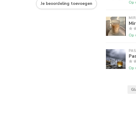
Op 
Je beoordeling toevoegen
MI
Mir
Op 
PA
Pa
Op 
Gl