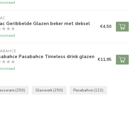
voorraad
RAC
ac Geribbelde Glazen beker met deksel
€4,50
voorraad
SABAHCE
sabahce Pasabahce Timeless drink glazen
€11,95
voorraad
assware
(250)
Glaswerk
(250)
Pasabahce
(122)