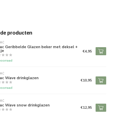
rde producten
RAC
ac Geribbelde Glazen beker met deksel +
tje
€4,95
voorraad
RAC
rac Wave drinkglazen
€10,95
voorraad
RAC
rac Wave snow drinkglazen
€12,95