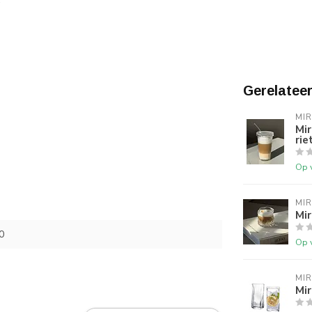
Gerelatee
MI
Mir
rie
Op 
MI
Mi
0
Op 
MI
Mi