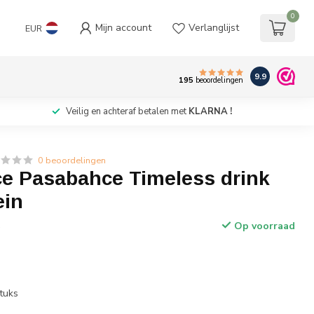
0
Mijn account
Verlanglijst
EUR
9.9
195
beoordelingen
Veilig en achteraf betalen met
KLARNA !
0 beoordelingen
e Pasabahce Timeless drink
ein
Op voorraad
w
stuks