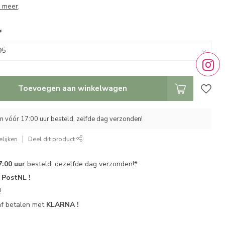
 meer
.
*
Toevoegen aan winkelwagen
 vóór 17:00 uur besteld, zelfde dag verzonden!
lijken
Deel dit product
7:00 uur
besteld, dezelfde dag verzonden!*
r
PostNL !
!
af betalen met
KLARNA !