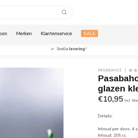
bon
Merken
Klantenservice
SALE
Snelle
levering
!
PASABAHCE
Pasabahc
glazen kl
€10,95
Incl. bt
Details:
Inhoud per doos: 4 
Inhoud: 205 cc