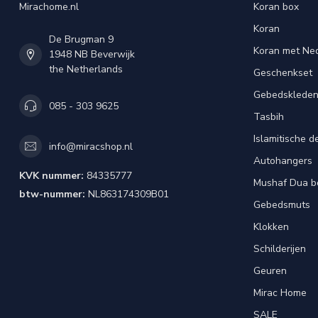
Mirachome.nl
Koran box
Koran
De Brugman 9
Koran met Ned
1948 NB Beverwijk
the Netherlands
Geschenkset
Gebedsklede
085 - 303 9625
Tasbih
Islamitische d
info@miracshop.nl
Autohangers
KVK nummer:
84335777
Mushaf Dua b
btw-nummer:
NL863174309B01
Gebedsmuts
Klokken
Schilderijen
Geuren
Mirac Home
SALE