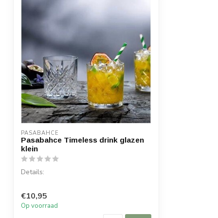
PASABAHCE
Pasabahce Timeless drink glazen
klein
Details:
Inhoud per doos: 4 stuks
€10,95
Inhoud: 205 cc
Op voorraad
Materiaal: Glas