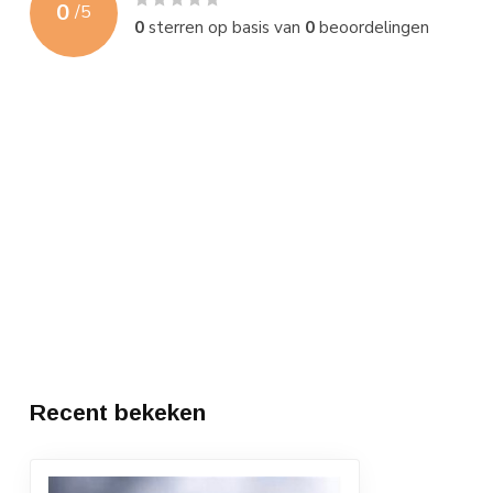
0
/
5
0
sterren op basis van
0
beoordelingen
Recent bekeken