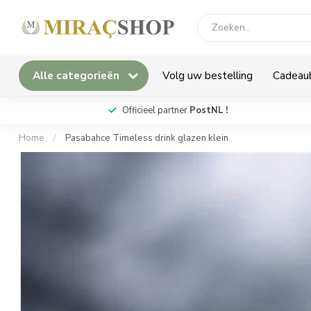
Alle categorieën
Volg uw bestelling
Cadeau
*
Officieel partner
PostNL !
Home
/
Pasabahce Timeless drink glazen klein