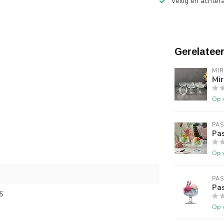
Veilig en achter
Gerelatee
MI
Mir
Op 
PA
Pas
Op 
PA
Pa
5
Op 