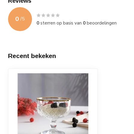
Reviews
0
/
5
0
sterren op basis van
0
beoordelingen
Recent bekeken