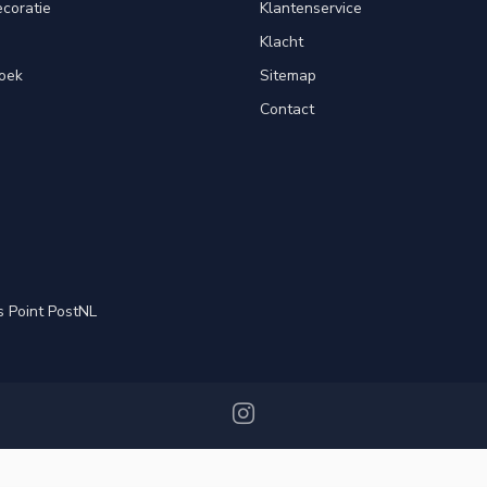
ecoratie
Klantenservice
Klacht
oek
Sitemap
Contact
s Point PostNL