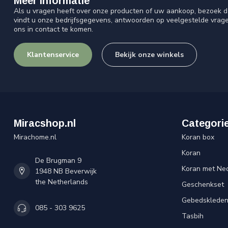
Meer informatie
Als u vragen heeft over onze producten of uw aankoop, bezoek d
vindt u onze bedrijfsgegevens, antwoorden op veelgestelde vrag
ons in contact te komen.
Klantenservice
Bekijk onze winkels
Miracshop.nl
Categori
Mirachome.nl
Koran box
Koran
De Brugman 9
Koran met Ned
1948 NB Beverwijk
the Netherlands
Geschenkset
Gebedsklede
085 - 303 9625
Tasbih