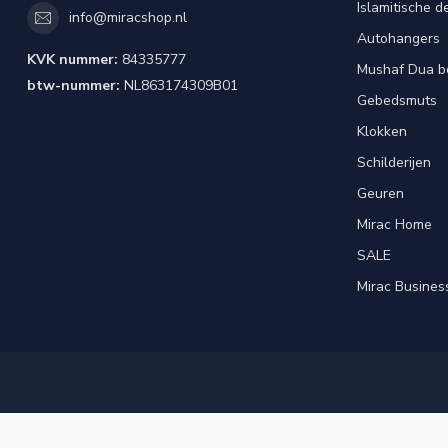
Islamitische d
info@miracshop.nl
Autohangers
KVK nummer:
84335777
Mushaf Dua b
btw-nummer:
NL863174309B01
Gebedsmuts
Klokken
Schilderijen
Geuren
Mirac Home
SALE
Mirac Busines