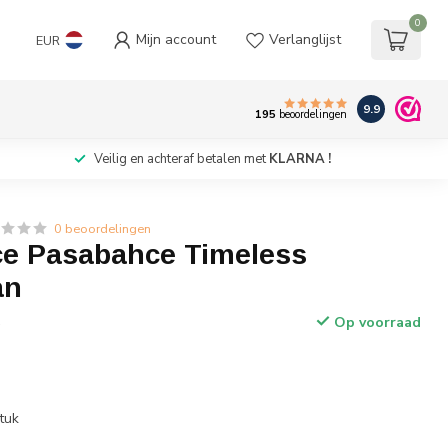
0
Mijn account
Verlanglijst
EUR
9.9
195
beoordelingen
Veilig en achteraf betalen met
KLARNA !
0 beoordelingen
e Pasabahce Timeless
an
Op voorraad
w
tuk