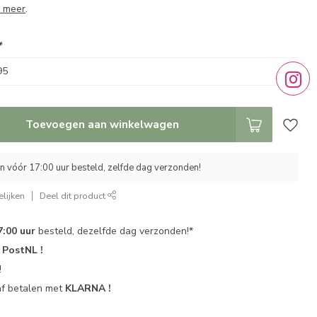
 meer
.
*
Toevoegen aan winkelwagen
 vóór 17:00 uur besteld, zelfde dag verzonden!
lijken
Deel dit product
7:00 uur
besteld, dezelfde dag verzonden!*
r
PostNL !
!
af betalen met
KLARNA !