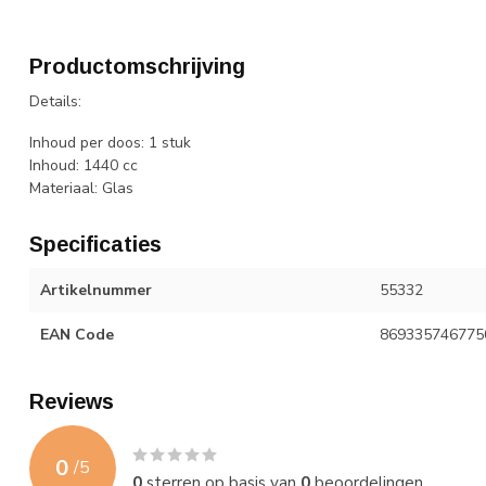
Productomschrijving
Details:
Inhoud per doos: 1 stuk
Inhoud: 1440 cc
Materiaal: Glas
Specificaties
Artikelnummer
55332
EAN Code
869335746775
Reviews
0
/
5
0
sterren op basis van
0
beoordelingen