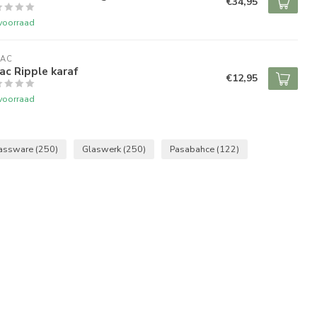
€34,95
voorraad
RAC
ac Ripple karaf
€12,95
voorraad
assware
(250)
Glaswerk
(250)
Pasabahce
(122)