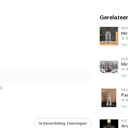
Gerelatee
MI
Mir
Op 
MI
Mir
Op 
0
PA
Pa
Op 
AR
Je beoordeling toevoegen
Ar