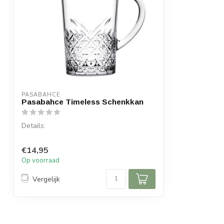
PASABAHCE
Pasabahce Timeless Schenkkan
Details:
Inhoud per doos: 1 stuk
€14,95
Inhoud: 1440 cc
Op voorraad
Materiaal: Glas
Vergelijk