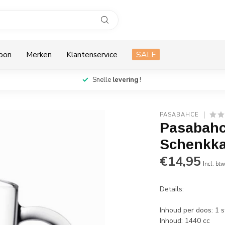
bon
Merken
Klantenservice
SALE
Snelle
levering
!
PASABAHCE
Pasabahc
Schenkk
€14,95
Incl. bt
Details:
Inhoud per doos: 1 s
Inhoud: 1440 cc