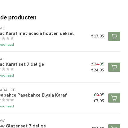
rde producten
RAC
ac Karaf met acacia houten deksel
€17,95
voorraad
RAC
ac Karaf set 7 delige
€34,95
€24,95
voorraad
SABAHCE
sabahce Pasabahce Elysia Karaf
€9,95
€7,95
voorraad
OW
ow Glazenset 7 delige