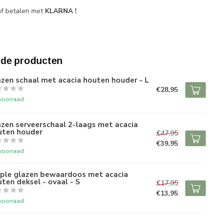
af betalen met
KLARNA !
rde producten
zen schaal met acacia houten houder - L
€28,95
voorraad
zen serveerschaal 2-laags met acacia
uten houder
€47,95
€39,95
voorraad
pple glazen bewaardoos met acacia
ten deksel - ovaal - S
€17,95
€13,95
voorraad