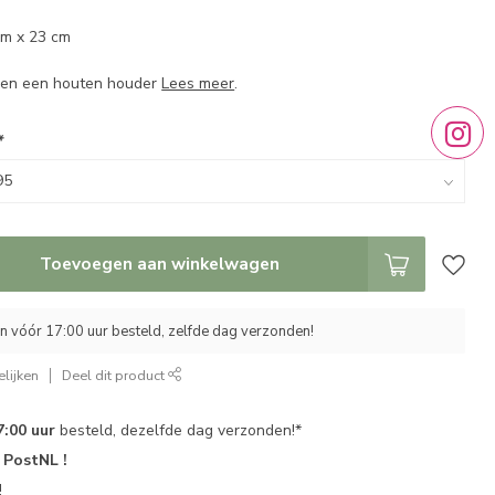
m
cm x 23 cm
n en een houten houder
Lees meer
.
*
Toevoegen aan winkelwagen
 vóór 17:00 uur besteld, zelfde dag verzonden!
lijken
Deel dit product
7:00 uur
besteld, dezelfde dag verzonden!*
r
PostNL !
!