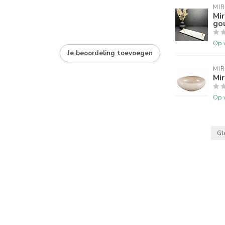
MI
Mi
go
Op 
Je beoordeling toevoegen
MI
Mir
Op 
Gl