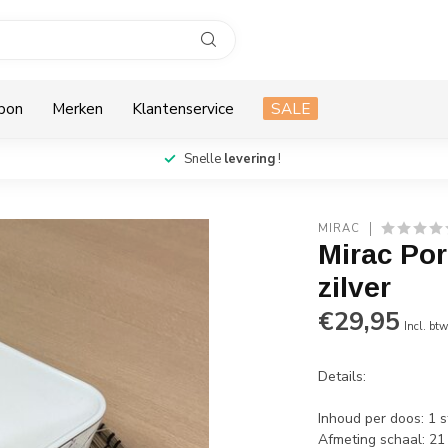
bon
Merken
Klantenservice
SALE
Snelle
levering
!
MIRAC
Mirac Por
zilver
€29,95
Incl. bt
Details:
Inhoud per doos: 1 s
Afmeting schaal: 21