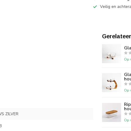
Veilig en achter
Gerelatee
Gla
Op 
Gla
ho
Op 
Ri
hou
S ZILVER
Op 
3