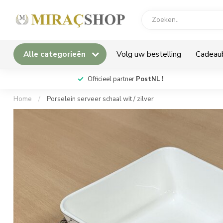
Alle categorieën
Volg uw bestelling
Cadeau
*
Officieel partner
PostNL !
Home
/
Porselein serveer schaal wit / zilver