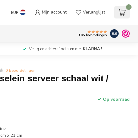
0
Mijn account
Verlanglijst
EUR
9.9
195
beoordelingen
Veilig en achteraf betalen met
KLARNA !
0 beoordelingen
selein serveer schaal wit /
Op voorraad
w
tuk
 cm x 21 cm