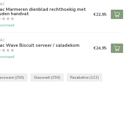
RAC
rac Marmeren dienblad rechthoekig met
uden handvat
€22,95
voorraad
RAC
ac Wave Biscuit serveer / saladekom
€24,95
voorraad
assware
(250)
Glaswerk
(250)
Pasabahce
(122)