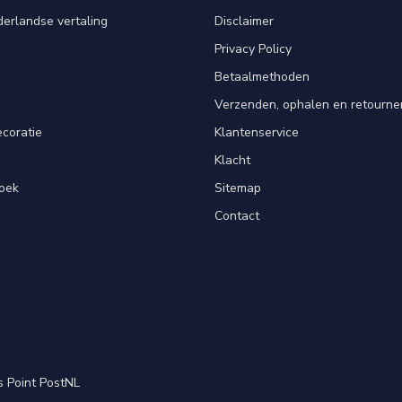
erlandse vertaling
Disclaimer
Privacy Policy
n
Betaalmethoden
Verzenden, ophalen en retourne
ecoratie
Klantenservice
Klacht
oek
Sitemap
Contact
s Point PostNL