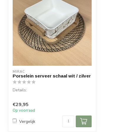
MIRAC
Porselein serveer schaal wit / zilver
Details:
Inhoud per doos: 1 stuk
€29,95
Afmeting schaal: 21 cm x 21 cm
Op voorraad
Hoogte scha...
Vergelijk