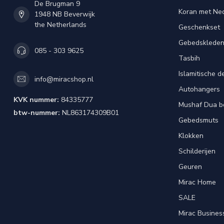
De Brugman 9
Koran met Ned
1948 NB Beverwijk
the Netherlands
Geschenkset
Gebedsklede
085 - 303 9625
Tasbih
Islamitische d
info@miracshop.nl
Autohangers
KVK nummer:
84335777
Mushaf Dua b
btw-nummer:
NL863174309B01
Gebedsmuts
Klokken
Schilderijen
Geuren
Mirac Home
SALE
Mirac Busines