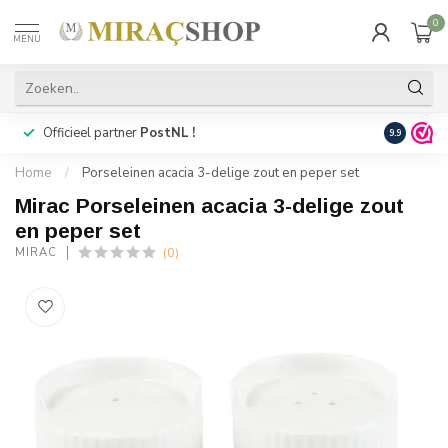
0
MENU
Officieel partner
PostNL !
Snelle
lev
9.9
Home
/
Porseleinen acacia 3-delige zout en peper set
Mirac Porseleinen acacia 3-delige zout
en peper set
(0)
MIRAC