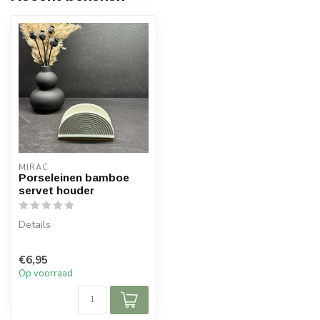
MIRAC
Porseleinen bamboe
servet houder
Details
Inhoud: 1 servet houder
€6,95
Hoogte: 7,5 cm
Op voorraad
Afmeting: 13 cm x 6 cm