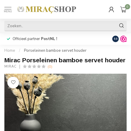
0
MENU
Officieel partner
PostNL !
Snelle
lev
9.9
Home
/
Porseleinen bamboe servet houder
Mirac Porseleinen bamboe servet houder
(0)
MIRAC