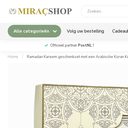
Alle categorieën
Volg uw bestelling
Cadeau
*
Officieel partner
PostNL !
Home
/
Ramadan Kareem geschenkset met een Arabische Koran K