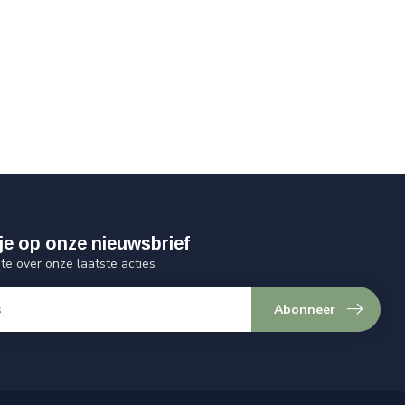
je op onze nieuwsbrief
gte over onze laatste acties
Abonneer