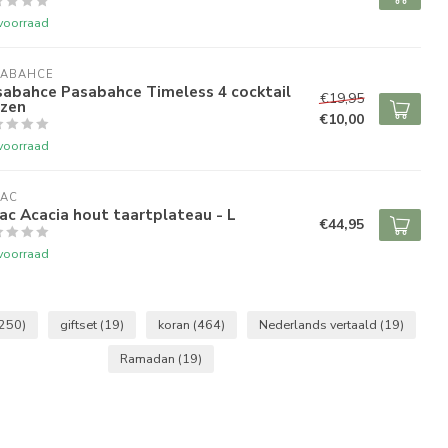
voorraad
SABAHCE
sabahce Pasabahce Timeless 4 cocktail
€19,95
azen
€10,00
voorraad
RAC
ac Acacia hout taartplateau - L
€44,95
voorraad
(250)
giftset
(19)
koran
(464)
Nederlands vertaald
(19)
Ramadan
(19)