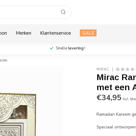
bon
Merken
Klantenservice
SALE
Snelle
levering
!
erim
MIRAC
Mirac Ra
met een 
€34,95
Incl. bt
Ramadan Kareem ges
Speciaal ontworpen