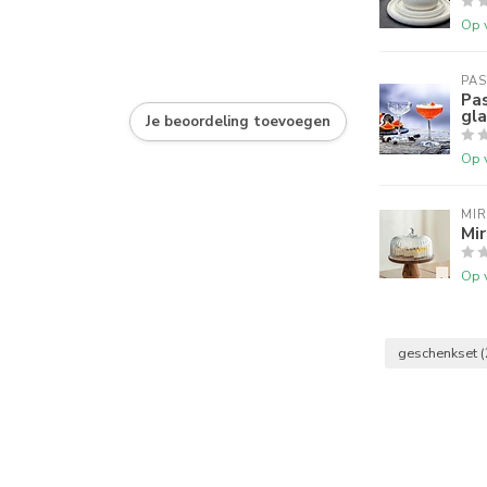
Op 
PA
Pa
gl
Je beoordeling toevoegen
Op 
MI
Mir
Op 
geschenkset