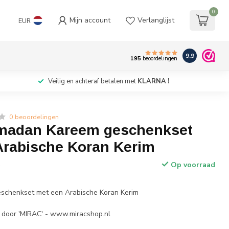
0
Mijn account
Verlanglijst
EUR
9.9
195
beoordelingen
Veilig en achteraf betalen met
KLARNA !
0 beoordelingen
madan Kareem geschenkset
Arabische Koran Kerim
Op voorraad
w
chenkset met een Arabische Koran Kerim
 door 'MIRAC' - www.miracshop.nl