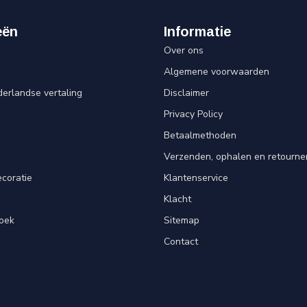
eën
Informatie
Over ons
Algemene voorwaarden
erlandse vertaling
Disclaimer
Privacy Policy
n
Betaalmethoden
Verzenden, ophalen en retourne
ecoratie
Klantenservice
Klacht
oek
Sitemap
Contact