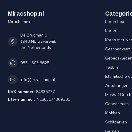
Miracshop.nl
Categori
Mirachome.nl
Koran box
Koran
De Brugman 9
Koran met Ned
1948 NB Beverwijk
the Netherlands
Geschenkset
Gebedsklede
085 - 303 9625
Tasbih
Islamitische d
info@miracshop.nl
Autohangers
KVK nummer:
84335777
Mushaf Dua b
btw-nummer:
NL863174309B01
Gebedsmuts
Klokken
Schilderijen
Geuren