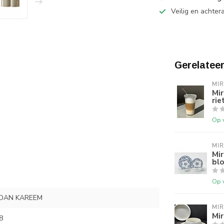
Veilig en achter
Gerelatee
MI
Mir
rie
Op 
MI
Mir
bl
Op 
DAN KAREEM
MI
Mir
8