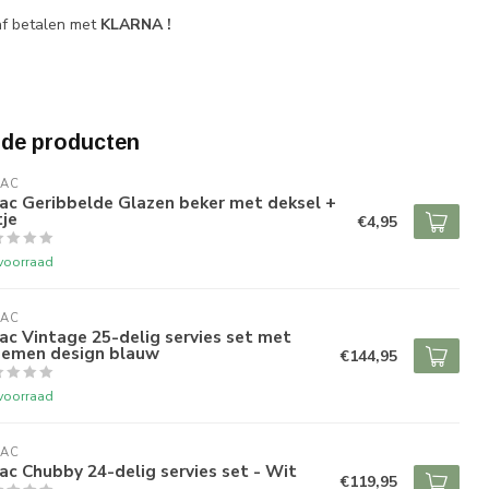
af betalen met
KLARNA !
rde producten
RAC
ac Geribbelde Glazen beker met deksel +
tje
€4,95
voorraad
RAC
ac Vintage 25-delig servies set met
oemen design blauw
€144,95
voorraad
RAC
ac Chubby 24-delig servies set - Wit
€119,95