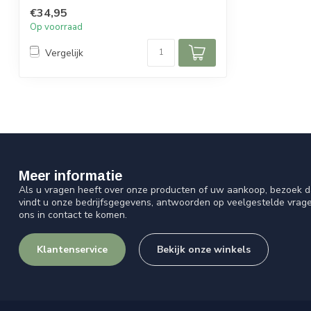
€34,95
Speciaal ontworpen d...
Op voorraad
Vergelijk
Meer informatie
Als u vragen heeft over onze producten of uw aankoop, bezoek d
vindt u onze bedrijfsgegevens, antwoorden op veelgestelde vrag
ons in contact te komen.
Klantenservice
Bekijk onze winkels