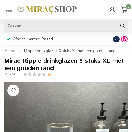
0
MENU
Officieel partner
PostNL !
Snelle
lev
9.9
Home
/
Ripple drinkglazen 6 stuks XL met een gouden rand
Mirac Ripple drinkglazen 6 stuks XL met
een gouden rand
(0)
MIRAC