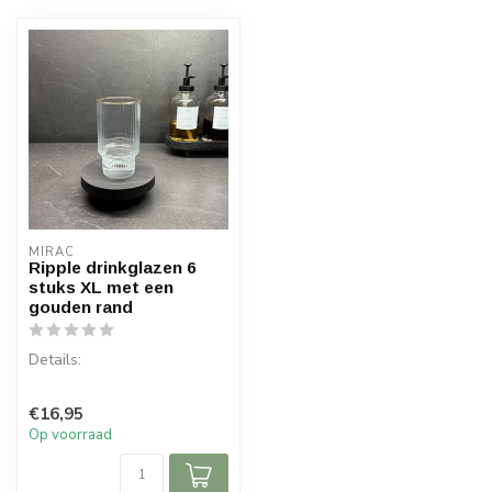
MIRAC
Ripple drinkglazen 6
stuks XL met een
gouden rand
Details:
Inhoud per doos: 6 stuks
€16,95
Inhoud: 500 cc
Op voorraad
Materiaal: Glas