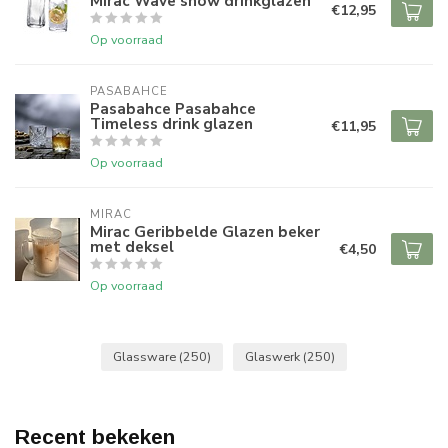
Mirac Wave snow drinkglazen
€12,95
Op voorraad
PASABAHCE
Pasabahce Pasabahce
Timeless drink glazen
€11,95
Op voorraad
MIRAC
Mirac Geribbelde Glazen beker
met deksel
€4,50
Op voorraad
Glassware
(250)
Glaswerk
(250)
Recent bekeken