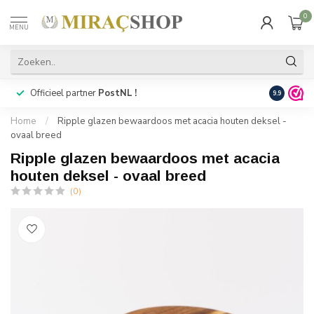
0
MENU
Officieel partner
PostNL !
Snelle
lev
9.9
Home
/
Ripple glazen bewaardoos met acacia houten deksel -
ovaal breed
Ripple glazen bewaardoos met acacia
houten deksel - ovaal breed
(0)