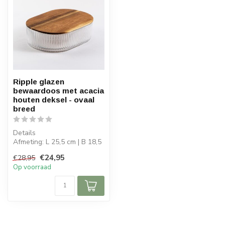
Ripple glazen
bewaardoos met acacia
houten deksel - ovaal
breed
Details
Afmeting: L 25,5 cm | B 18,5
cm | H 7,5 cm
€24,95
€28,95
Inhoud schaal: 0,96 L
Op voorraad
Scha...